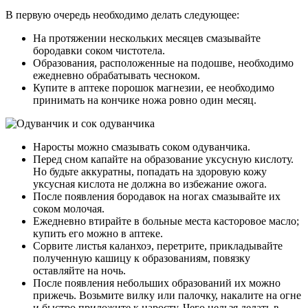
В первую очередь необходимо делать следующее:
На протяжении нескольких месяцев смазывайте
бородавки соком чистотела.
Образования, расположенные на подошве, необходимо
ежедневно обрабатывать чесноком.
Купите в аптеке порошок магнезии, ее необходимо
принимать на кончике ножа ровно один месяц.
Наросты можно смазывать соком одуванчика.
Перед сном капайте на образование уксусную кислоту.
Но будьте аккуратны, попадать на здоровую кожу
уксусная кислота не должна во избежание ожога.
После появления бородавок на ногах смазывайте их
соком молочая.
Ежедневно втирайте в больные места касторовое масло;
купить его можно в аптеке.
Сорвите листья каланхоэ, перетрите, прикладывайте
полученную кашицу к образованиям, повязку
оставляйте на ночь.
После появления небольших образований их можно
прижечь. Возьмите вилку или палочку, накалите на огне
и быстро приложите к наросту. Чего нельзя делать в