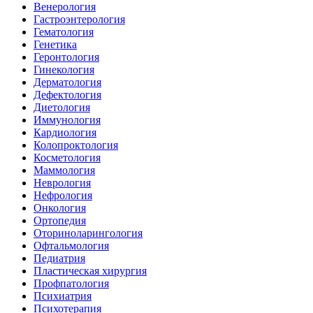
Венерология
Гастроэнтерология
Гематология
Генетика
Геронтология
Гинекология
Дерматология
Дефектология
Диетология
Иммунология
Кардиология
Колопроктология
Косметология
Маммология
Неврология
Нефрология
Онкология
Ортопедия
Оториноларингология
Офтальмология
Педиатрия
Пластическая хирургия
Профпатология
Психиатрия
Психотерапия