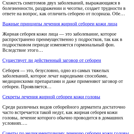
Схожесть симптомов двух заболеваний, выражающаяся в
болезненности, раздражении и чесотке, создает трудности в
ответе на вопрос, как отличить себорею от псориаза. Обе…
Важные принципы лечения жирной себореи кожи лица
Жирная себорея кожи лица — это заболевание, которое
распространено преимущественно у подростков, так как в
подростковом периоде изменяется гормональный фон.
Вследствие этого…
Существует ли действенный заговор от себореи
Себорея — это, безусловно, одно из самых тяжелых
заболеваний, которое лечат народными способами,
медицинскими препаратами и даже применяют заговор от
себореи. Проявляется…
Секреты лечения жирной себореи кожи головы
Среди различных видов себорейного дерматита достаточно
часто встречается такой недуг, как жирная себорея кожи
головы, лечение которого обычно проводится в домашних
условиях….
Советы по медикаментозному лечению себореи кожи головы