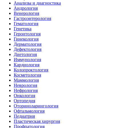
Анализы и диагностика
Андрология
Венерология
Гастроэнтерология
Гематология
Генетика
Геронтология
Гинекология
Дерматология
Дефектология
Диетология
Иммунология
Кардиология
Колопроктология
Косметология
Маммология
Неврология
Нефрология
Онкология
Ортопедия
Оториноларингология
Офтальмология
Педиатрия
Пластическая хирургия
Профпатология