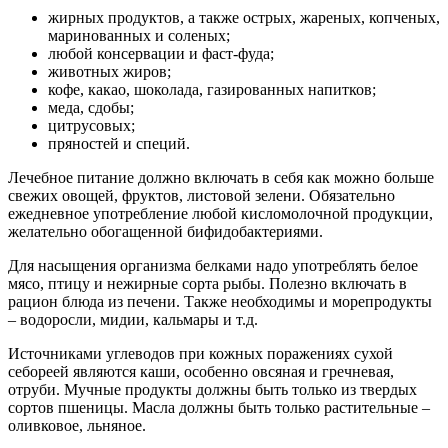
жирных продуктов, а также острых, жареных, копченых,
маринованных и соленых;
любой консервации и фаст-фуда;
животных жиров;
кофе, какао, шоколада, газированных напитков;
меда, сдобы;
цитрусовых;
пряностей и специй.
Лечебное питание должно включать в себя как можно больше
свежих овощей, фруктов, листовой зелени. Обязательно
ежедневное употребление любой кисломолочной продукции,
желательно обогащенной бифидобактериями.
Для насыщения организма белками надо употреблять белое
мясо, птицу и нежирные сорта рыбы. Полезно включать в
рацион блюда из печени. Также необходимы и морепродукты
– водоросли, мидии, кальмары и т.д.
Источниками углеводов при кожных поражениях сухой
себореей являются каши, особенно овсяная и гречневая,
отруби. Мучные продукты должны быть только из твердых
сортов пшеницы. Масла должны быть только растительные –
оливковое, льняное.