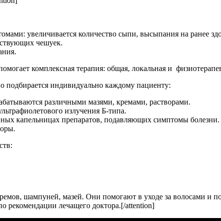
ntion]
ами: увеличивается количество сыпи, высыпания на ранее здор
тствующих чешуек.
ания.
помогает комплексная терапия: общая, локальная и физиотерапе
но подбирается индивидуально каждому пациенту:
абатываются различными мазями, кремами, растворами.
льтрафиолетового излучения Б-типа.
нных капельницах препаратов, подавляющих симптомы болезни.
соры.
ств:
, кремов, шампуней, мазей. Они помогают в уходе за волосами и
о рекомендации лечащего доктора.[/attention]