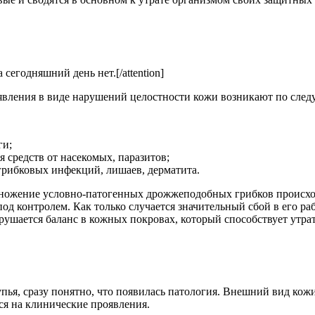
 сегодняшний день нет.[/attention]
явления в виде нарушений целостности кожи возникают по сле
ги;
 средств от насекомых, паразитов;
грибковых инфекций, лишаев, дерматита.
множение условно-патогенных дрожжеподобных грибков происход
од контролем. Как только случается значительный сбой в его ра
рушается баланс в кожных покровах, который способствует утра
рупья, сразу понятно, что появилась патология. Внешний вид кож
ся на клинические проявления.