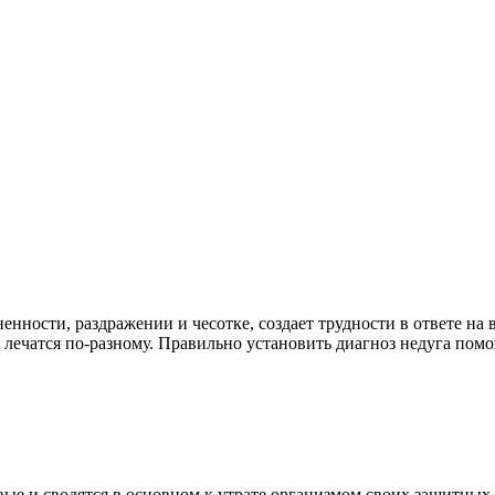
нности, раздражении и чесотке, создает трудности в ответе на 
лечатся по-разному. Правильно установить диагноз недуга помо
е и сводятся в основном к утрате организмом своих защитных