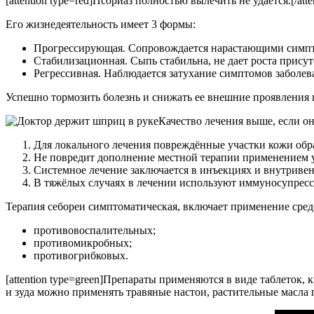
[attention type=red]Псориаз полностью вылечить не удается.[/atte
Его жизнедеятельность имеет 3 формы:
Прогрессирующая. Сопровождается нарастающими симптом
Стабилизационная. Сыпь стабильна, не дает роста прису
Регрессивная. Наблюдается затухание симптомов заболев
Успешно тормозить болезнь и снижать ее внешние проявления 
Качество лечения выше, если о
Для локального лечения повреждённые участки кожи обр
Не повредит дополнение местной терапии применением у
Системное лечение заключается в инъекциях и внутриве
В тяжёлых случаях в лечении используют иммуносупрес
Терапия себореи симптоматическая, включает применение сред
противовоспалительных;
противомикробных;
противогрибковых.
[attention type=green]Препараты применяются в виде таблеток
и зуда можно применять травяные настои, растительные масла п