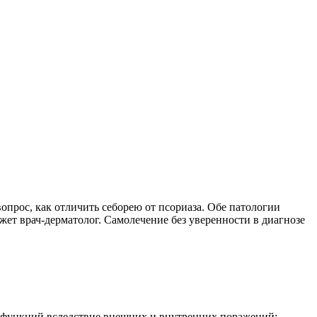
вопрос, как отличить себорею от псориаза. Обе патологии
жет врач-дерматолог. Самолечение без уверенности в диагнозе
 функций вследствие внешних и внутренних поражений: