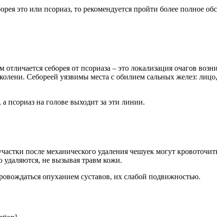
орея это или псориаз, то рекомендуется пройти более полное об
 отличается себорея от псориаза – это локализация очагов возн
колени. Себореей уязвимы места с обилием сальных желез: лицо,
а псориаз на голове выходит за эти линии.
участки после механического удаления чешуек могут кровоточит
о удаляются, не вызывая травм кожи.
ровождаться опуханием суставов, их слабой подвижностью.