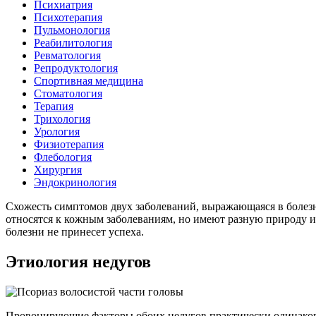
Психиатрия
Психотерапия
Пульмонология
Реабилитология
Ревматология
Репродуктология
Спортивная медицина
Стоматология
Терапия
Трихология
Урология
Физиотерапия
Флебология
Хирургия
Эндокринология
Схожесть симптомов двух заболеваний, выражающаяся в болезне
относятся к кожным заболеваниям, но имеют разную природу и 
болезни не принесет успеха.
Этиология недугов
Провоцирующие факторы обоих недугов практически одинаковы