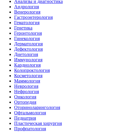
Анализы и диагностика
Андрология
Венерология
Гастроэнтерология
Гематология
Генетика
Геронтология
Гинекология
Дерматология
Дефектология
Диетология
Иммунология
Кардиология
Колопроктология
Косметология
Маммология
Неврология
Нефрология
Онкология
Ортопедия
Оториноларингология
Офтальмология
Педиатрия
Пластическая хирургия
Профпатология