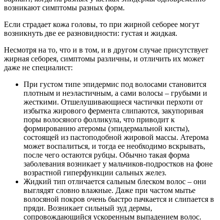
возникают симптомы разных форм.
Если страдает кожа головы, то при жирной себорее могут
возникнуть две ее разновидности: густая и жидкая.
Несмотря на то, что и в том, и в другом случае присутствует
жирная себорея, симптомы различны, и отличить их может
даже не специалист:
При густом типе эпидермис под волосами становится
плотным и неэластичным, а сами волосы – грубыми и
жесткими. Отшелушивающиеся частички перхоти от
избытка жирового фермента слипаются, закупоривая
поры волосяного фолликула, что приводит к
формированию атеромы (эпидермальной кисты),
состоящей из пастоподобной жировой массы. Атерома
может воспалиться, и тогда ее необходимо вскрывать,
после чего остаются рубцы. Обычно такая форма
заболевания возникает у мальчиков-подростков на фоне
возрастной гиперфункции сальных желез.
Жидкий тип отличается сальным блеском волос – они
выглядят словно влажные. Даже при частом мытье
волосяной покров очень быстро пачкается и слипается в
пряди. Возникает сильный зуд дермы,
сопровождающийся ускоренным выпадением волос.