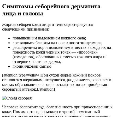
Симптомы себорейного дерматита
лица и головы
Жирная себорея кожи лица и тела характеризуется
следующими признаками:
повышенным выделением кожного сала;
лоснящимся блеском на поверхности эпидермиса;
расширением пор и появлением в местах выхода их на
поверхность кожи черных точек — «пробочек»
(комедонов), образованных смесью кожного жира и
отмерших частичек дермы;
гнойничковой сыпью.
[attention type=yellow]При сухой форме кожный покров
становится шершавым, шелушится, раздражается, краснеет в
местах образования очагов, в остальных зонах приобретая
сероватый оттенок.[/attention]
Человека беспокоит зуд, болезненность при прикосновении к
коже. Помимо этого, возможен и третий – смешанный
вариант, когда на разных участках эпидермы одновременно