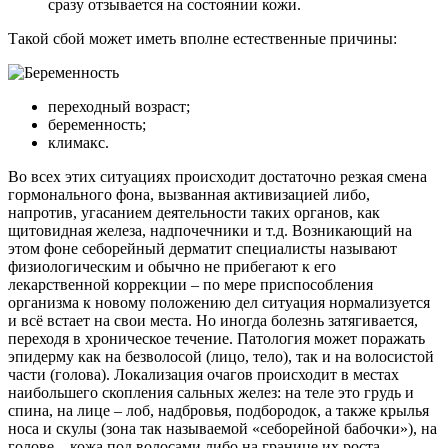
сразу отзывается на состоянии кожи.
Такой сбой может иметь вполне естественные причины:
переходный возраст;
беременность;
климакс.
Во всех этих ситуациях происходит достаточно резкая смена
гормонального фона, вызванная активизацией либо,
напротив, угасанием деятельности таких органов, как
щитовидная железа, надпочечники и т.д. Возникающий на
этом фоне себорейный дерматит специалисты называют
физиологическим и обычно не прибегают к его
лекарственной коррекции – по мере приспособления
организма к новому положению дел ситуация нормализуется
и всё встает на свои места. Но иногда болезнь затягивается,
переходя в хроническое течение. Патология может поражать
эпидерму как на безволосой (лицо, тело), так и на волосистой
части (голова). Локализация очагов происходит в местах
наибольшего скопления сальных желез: на теле это грудь и
спина, на лице – лоб, надбровья, подбородок, а также крылья
носа и скулы (зона так называемой «себорейной бабочки»), на
голове – кожа под волосами либо на границе их роста.