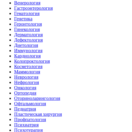
Венерология
Гастроэнтерология
Гематология
Генетика
Геронтология
Гинекология
Дерматология
Дефектология
Диетология
Иммунология
Кардиология
Колопроктология
Косметология
Маммология
Неврология
Нефрология
Онкология
Ортопедия
Оториноларингология
Офтальмология
Педиатрия
Пластическая хирургия
Профпатология
Психиатрия
Психотерапия