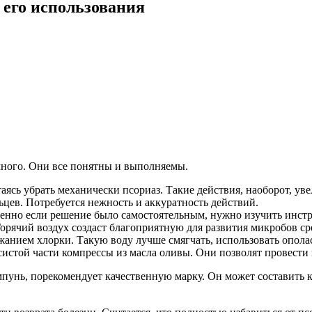
 его использования
много. Они все понятны и выполняемы.
ясь убрать механически псориаз. Такие действия, наоборот, уве
цев. Потребуется нежность и аккуратность действий.
нно если решение было самостоятельным, нужно изучить инструк
Горячий воздух создаст благоприятную для развития микробов с
анием хлорки. Такую воду лучше смягчать, использовать ополаск
истой части компрессы из масла оливы. Они позволят провести
унь, порекомендует качественную марку. Он может составить к