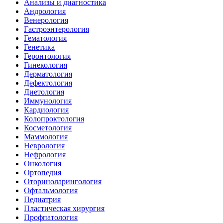
Анализы и диагностика
Андрология
Венерология
Гастроэнтерология
Гематология
Генетика
Геронтология
Гинекология
Дерматология
Дефектология
Диетология
Иммунология
Кардиология
Колопроктология
Косметология
Маммология
Неврология
Нефрология
Онкология
Ортопедия
Оториноларингология
Офтальмология
Педиатрия
Пластическая хирургия
Профпатология