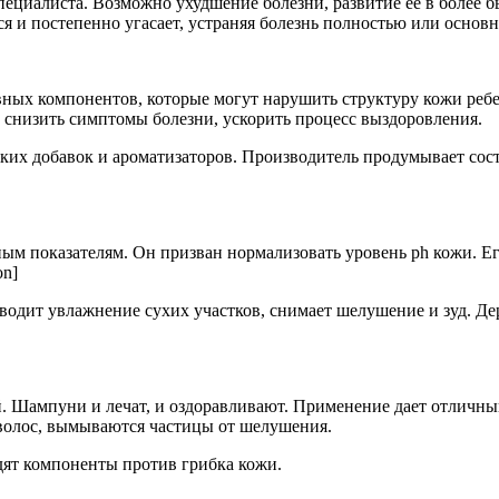
пециалиста. Возможно ухудшение болезни, развитие ее в более 
я и постепенно угасает, устраняя болезнь полностью или основ
ных компонентов, которые могут нарушить структуру кожи ребе
снизить симптомы болезни, ускорить процесс выздоровления.
ких добавок и ароматизаторов. Производитель продумывает соста
бным показателям. Он призван нормализовать уровень ph кожи. Е
on]
одит увлажнение сухих участков, снимает шелушение и зуд. Д
 Шампуни и лечат, и оздоравливают. Применение дает отличный
я волос, вымываются частицы от шелушения.
дят компоненты против грибка кожи.