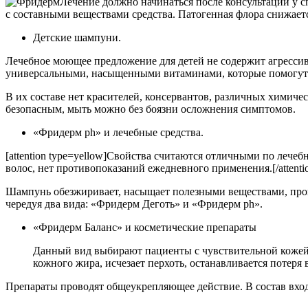
Лечение должно начинаться после консультации у с
с составными веществами средства. Патогенная флора снижаетс
Детские шампуни.
Лечебное моющее предложение для детей не содержит агрессив
универсальными, насыщенными витаминами, которые помогут 
В их составе нет красителей, консервантов, различных химичес
безопасным, мыть можно без боязни осложнения симптомов.
«Фридерм ph» и лечебные средства.
[attention type=yellow]Свойства считаются отличными по лече
волос, нет противопоказаний ежедневного применения.[/attenti
Шампунь обезжиривает, насыщает полезными веществами, пров
чередуя два вида: «Фридерм Деготь» и «Фридерм ph».
«Фридерм Баланс» и косметические препараты
Данный вид выбирают пациенты с чувствительной кожей.
кожного жира, исчезает перхоть, останавливается потер
Препараты проводят общеукрепляющее действие. В состав вхо