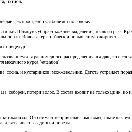
та, ихтиол.
не дает распространяться болезни по голове.
тички. Шампунь убирает кожные выделения, пыль и грязь. Кроме
сальностью. Волосы теряют блеск и повышенную жирность.
их процедур.
спользованием для равномерного распределения, входящего в сост
 месячного курса.[/attention]
ива, сосна, и кустарников: можжевельник. Деготь устраняет пор
а, себореи, потери волос. В состав входит не только цинк, но 
дит кетоконазол. Он снимает неприятные симптомы, такие как з
ги, затягивают ссадины и порезы.