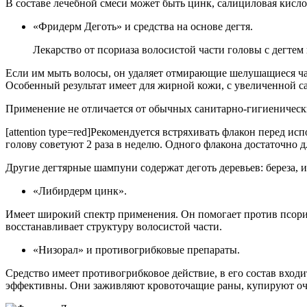
В составе лечебной смеси может быть цинк, салициловая кисло
«Фридерм Деготь» и средства на основе дегтя.
Лекарство от псориаза волосистой части головы с дегтем 
Если им мыть волосы, он удаляет отмирающие шелушащиеся час
Особенный результат имеет для жирной кожи, с увеличенной 
Применение не отличается от обычных санитарно-гигиеническ
[attention type=red]Рекомендуется встряхивать флакон перед и
голову советуют 2 раза в неделю. Одного флакона достаточно для
Другие дегтярные шампуни содержат деготь деревьев: береза, 
«Либирдерм цинк».
Имеет широкий спектр применения. Он помогает против псориаз
восстанавливает структуру волосистой части.
«Низорал» и противогрибковые препараты.
Средство имеет противогрибковое действие, в его состав вхо
эффективны. Они заживляют кровоточащие раны, купируют оча