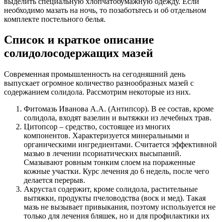
выделить специальную хлопчатобумажную одежду. Если
необходимо мазать на ночь, то позаботьтесь и об отдельном
комплекте постельного белья.
Список и краткое описание
солидолосодержащих мазей
Современная промышленность на сегодняшний день
выпускает огромное количество разнообразных мазей с
содержанием солидола. Рассмотрим некоторые из них.
Фитомазь Иванова А.А. (Антипсор). В ее состав, кроме
солидола, входят вазелин и вытяжки из лечебных трав.
Цитопсор – средство, состоящее из многих
компонентов. Характеризуется минеральными и
органическими ингредиентами. Считается эффективной
мазью в лечении псориатических высыпаний.
Смазывают ровным тонким слоем на пораженные
кожные участки. Курс лечения до 6 недель, после чего
делается перерыв.
Акрустал содержит, кроме солидола, растительные
вытяжки, продукты пчеловодства (воск и мед). Такая
мазь не вызывает привыкания, поэтому используется не
только для лечения бляшек, но и для профилактики их