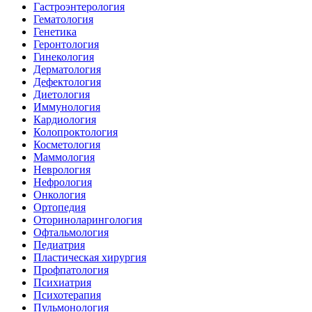
Гастроэнтерология
Гематология
Генетика
Геронтология
Гинекология
Дерматология
Дефектология
Диетология
Иммунология
Кардиология
Колопроктология
Косметология
Маммология
Неврология
Нефрология
Онкология
Ортопедия
Оториноларингология
Офтальмология
Педиатрия
Пластическая хирургия
Профпатология
Психиатрия
Психотерапия
Пульмонология