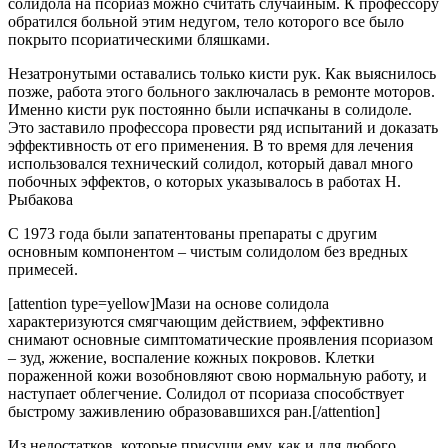
солидола на псориаз можно считать случайным. К профессору
обратился больной этим недугом, тело которого все было
покрыто псориатическими бляшками.
Незатронутыми оставались только кисти рук. Как выяснилось
позже, работа этого больного заключалась в ремонте моторов.
Именно кисти рук постоянно были испачканы в солидоле.
Это заставило профессора провести ряд испытаний и доказать
эффективность от его применения. В то время для лечения
использовался технический солидол, который давал много
побочных эффектов, о которых указывалось в работах Н.
Рыбакова
С 1973 года были запатентованы препараты с другим
основным компонентом – чистым солидолом без вредных
примесей.
[attention type=yellow]Мази на основе солидола
характеризуются смягчающим действием, эффективно
снимают основные симптоматические проявления псориазом
– зуд, жжение, воспаление кожных покровов. Клетки
пораженной кожи возобновляют свою нормальную работу, и
наступает облегчение. Солидол от псориаза способствует
быстрому заживлению образовавшихся ран.[/attention]
Из недостатков, которые присущи ему, как и для любого