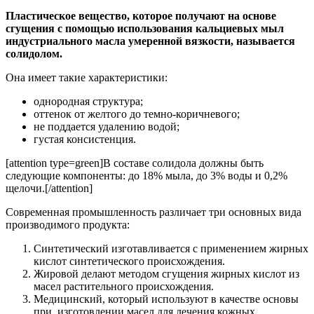
Пластическое вещество, которое получают на основе
сгущения с помощью использования кальциевых мыл
индустриального масла умеренной вязкости, называется
солидолом.
Она имеет такие характеристики:
однородная структура;
оттенок от желтого до темно-коричневого;
не поддается удалению водой;
густая консистенция.
[attention type=green]В составе солидола должны быть
следующие компоненты: до 18% мыла, до 3% воды и 0,2%
щелочи.[/attention]
Современная промышленность различает три основных вида
производимого продукта:
Синтетический изготавливается с применением жирных
кислот синтетического происхождения.
Жировой делают методом сгущения жирных кислот из
масел растительного происхождения.
Медицинский, который используют в качестве основы
при изготовлении масел для лечения кожных