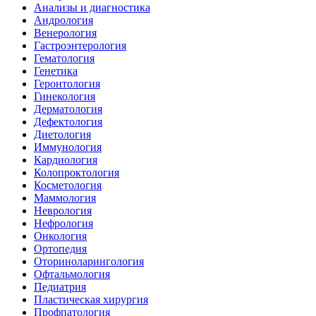
Анализы и диагностика
Андрология
Венерология
Гастроэнтерология
Гематология
Генетика
Геронтология
Гинекология
Дерматология
Дефектология
Диетология
Иммунология
Кардиология
Колопроктология
Косметология
Маммология
Неврология
Нефрология
Онкология
Ортопедия
Оториноларингология
Офтальмология
Педиатрия
Пластическая хирургия
Профпатология