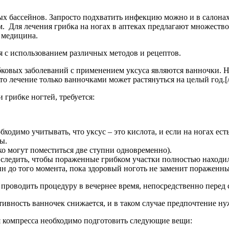
х бассейнов. Запросто подхватить инфекцию можно и в салонах
Для лечения грибка на ногах в аптеках предлагают множество 
 медицина.
 с использованием различных методов и рецептов.
ибковых заболеваний с применением уксуса являются ванночки. 
о лечение только ванночками может растянуться на целый год.[/a
 грибке ногтей, требуется:
бходимо учитывать, что уксус – это кислота, и если на ногах ес
ы.
ко могут поместиться две ступни одновременно).
 следить, чтобы пораженные грибком участки полностью находил
н до того момента, пока здоровый ноготь не заменит пораженн
проводить процедуру в вечернее время, непосредственно перед 
ивность ванночек снижается, и в таком случае предпочтение ну
 компресса необходимо подготовить следующие вещи: