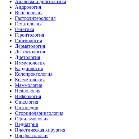
Анализы и диагностика
Андрология
Венерология
Гастроэнтерология
Гематология
Генетика
Геронтология
Гинекология
Дерматология
Дефектология
Диетология
Иммунология
Кардиология
Колопроктология
Косметология
Маммология
Неврология
Нефрология
Онкология
Ортопедия
Оториноларингология
Офтальмология
Педиатрия
Пластическая хирургия
Профпатология