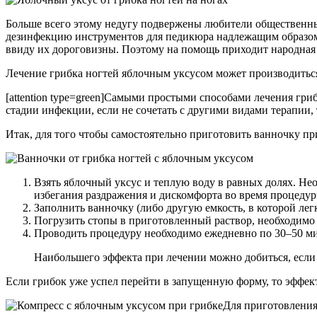
Больше всего этому недугу подвержены любители общественны
дезинфекцию инструментов для педикюра надлежащим образом. 
ввиду их дороговизны. Поэтому на помощь приходит народная
Лечение грибка ногтей яблочным уксусом может производиться
[attention type=green]Самыми простыми способами лечения гр
стадии инфекции, если не сочетать с другими видами терапии, т
Итак, для того чтобы самостоятельно приготовить ванночку при
Взять яблочный уксус и теплую воду в равных долях. Нео
избегания раздражения и дискомфорта во время процедур
Заполнить ванночку (либо другую емкость, в которой лег
Погрузить стопы в приготовленный раствор, необходимо
Проводить процедуру необходимо ежедневно по 30–50 ми
Наибольшего эффекта при лечении можно добиться, если 
Если грибок уже успел перейти в запущенную форму, то эффект
Для приготовления