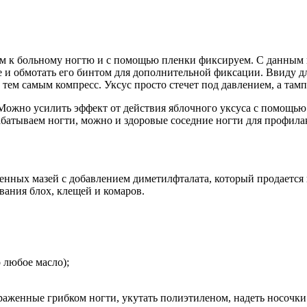
ем к больному ногтю и с помощью пленки фиксируем. С данным к
ще и обмотать его бинтом для дополнительной фиксации. Ввиду 
 тем самым компресс. Уксус просто стечет под давлением, а там
 Можно усилить эффект от действия яблочного уксуса с помощью 
батываем ногти, можно и здоровые соседние ногти для профила
ных мазей с добавлением диметилфталата, который продается в 
ивания блох, клещей и комаров.
 любое масло);
раженные грибком ногти, укутать полиэтиленом, надеть носочки