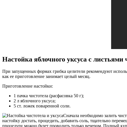
Настойка яблочного уксуса с листьями 
При запущенных формах грибка целители рекомендуют использо
как ее приготовление занимает целый месяц.
Приготовление настойки:
1 пачка чистотела (расфасовка 50 г);
2 л яблочного уксуса;
5 ст. ложек поваренной соли.
Сначала необходимо залить чист
настойку достать, процедить, добавить соль, тщательно переме
процедуру можно будет проводить только вечером. Полный курс