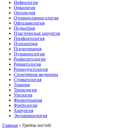
Нефрология
Онкология
Ортопедия
Оториноларингология
Офтальмология
Педиатрия
Пластическая хирургия
Профпатология
Психиатрия
Психотерапия
Пульмонология
Реабилитология
Ревматология
Репродуктология
Спортивная медицина
Стоматология
Терапия
Трихология
Урология
Физиотерапия
Флебология
Хирургия
Эндокринология
Главная
»
Грибок ногтей