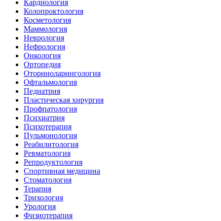
Кардиология
Колопроктология
Косметология
Маммология
Неврология
Нефрология
Онкология
Ортопедия
Оториноларингология
Офтальмология
Педиатрия
Пластическая хирургия
Профпатология
Психиатрия
Психотерапия
Пульмонология
Реабилитология
Ревматология
Репродуктология
Спортивная медицина
Стоматология
Терапия
Трихология
Урология
Физиотерапия