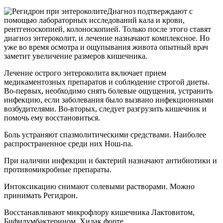
Диагноз подтверждают с
помощью лабораторных исследований кала и крови,
рентгеноскопией, колоноскопией. Только после этого ставят
диагноз энтероколит, и лечение назначают комплексное. Но
уже во время осмотра и ощупывания живота опытный врач
заметит увеличение размеров кишечника.
Лечение острого энтероколита включает прием
медикаментозных препаратов и соблюдение строгой диеты.
Во-первых, необходимо снять болевые ощущения, устранить
инфекцию, если заболевания было вызвано инфекционными
возбудителями. Во-вторых, следует разгрузить кишечник и
помочь ему восстановиться.
Боль устраняют спазмолитическими средствами. Наиболее
распространенное среди них Нош-па.
При наличии инфекции и бактерий назначают антибиотики и
противомикробные препараты.
Интоксикацию снимают солевыми растворами. Можно
принимать Регидрон.
Восстанавливают микрофлору кишечника Лактовитом,
Бифидумбактерином, Хилак форте.