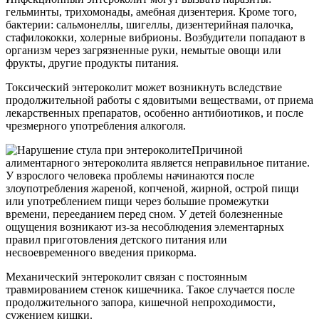
гельминты, трихомонады, амебная дизентерия. Кроме того,
бактерии: сальмонеллы, шигеллы, дизентерийная палочка,
стафилококки, холерные вибрионы. Возбудители попадают в
организм через загрязненные руки, немытые овощи или
фрукты, другие продукты питания.
Токсический энтероколит может возникнуть вследствие
продолжительной работы с ядовитыми веществами, от приема
лекарственных препаратов, особенно антибиотиков, и после
чрезмерного употребления алкоголя.
Причиной
алиментарного энтероколита является неправильное питание.
У взрослого человека проблемы начинаются после
злоупотребления жареной, копченой, жирной, острой пищи
или употреблением пищи через большие промежутки
времени, перееданием перед сном. У детей болезненные
ощущения возникают из-за несоблюдения элементарных
правил приготовления детского питания или
несвоевременного введения прикорма.
Механический энтероколит связан с постоянным
травмированием стенок кишечника. Такое случается после
продолжительного запора, кишечной непроходимости,
сужением кишки.