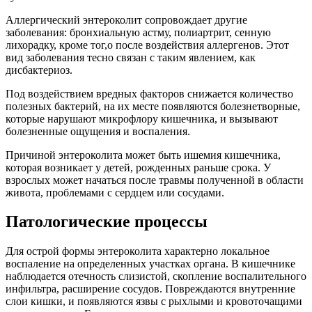
Аллергический энтероколит сопровождает другие
заболевания: бронхиальную астму, полиартрит, сенную
лихорадку, кроме тог,о после воздействия аллергенов. Этот
вид заболевания тесно связан с таким явлением, как
дисбактериоз.
Под воздействием вредных факторов снижается количество
полезных бактерий, на их месте появляются болезнетворные,
которые нарушают микрофлору кишечника, и вызывают
болезненные ощущения и воспаления.
Причиной энтероколита может быть ишемия кишечника,
которая возникает у детей, рожденных раньше срока. У
взрослых может начаться после травмы полученной в области
живота, проблемами с сердцем или сосудами.
Патологические процессы
Для острой формы энтероколита характерно локальное
воспаление на определенных участках органа. В кишечнике
наблюдается отечность слизистой, скопление воспалительного
инфильтра, расширение сосудов. Повреждаются внутренние
слои кишки, и появляются язвы с рыхлыми и кровоточащими