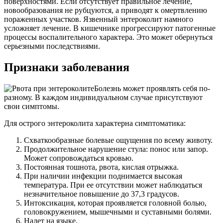
поверхностями. Если отсутствует правильное лечение,
новообразования не рубцуются, а приводят к омертвлению
пораженных участков. Язвенный энтероколит намного
усложняет лечение. В кишечнике прогрессируют патогенные
процессы воспалительного характера. Это может обернуться
серьезными последствиями.
Признаки заболевания
Болезнь может проявлять себя по-
разному. В каждом индивидуальном случае присутствуют
свои симптомы.
Для острого энтероколита характерна симптоматика:
Схваткообразные болевые ощущения по всему животу.
Продолжительное нарушение стула: понос или запор.
Может сопровождаться кровью.
Постоянная тошнота, рвота, кислая отрыжка.
При наличии инфекции поднимается высокая
температура. При ее отсутствии может наблюдаться
незначительное повышение до 37,3 градусов.
Интоксикация, которая проявляется головной болью,
головокружением, мышечными и суставными болями.
Налет на языке.