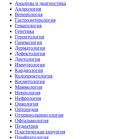
Анализы и диагностика
Андрология
Венерология
Гастроэнтерология
Гематология
Генетика
Геронтология
Гинекология
Дерматология
Дефектология
Диетология
Иммунология
Кардиология
Колопроктология
Косметология
Маммология
Неврология
Нефрология
Онкология
Ортопедия
Оториноларингология
Офтальмология
Педиатрия
Пластическая хирургия
Профпатология