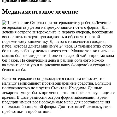
признаки обезвоживания.
Медикаментозное лечение
Лечение
энтероколита у детей напрямую зависит от его формы. Для
лечения острого энтероколита, в первую очередь, необходимо
восполнить потерянную жидкость и обеспечить покой
пораженному кишечнику. Для этого назначается голодная
пауза, которая длится минимум 24 часа. В течение этих суток
больному ребенку нельзя ничего есть. Можно только пить как
можно больше жидкости. Полезен сладкий чай и простая вода
без газов. На следующий день в рацион больного можно
включить овсяную или рисовую кашу (жидкую) и сухари из
белого хлеба.
Если энтероколит сопровождается сильным поносом, то
малышу выписывают противодиарейные средства. Большой
популярностью пользуется Смекта и Имодиум. Данные
лекарства могут быть применены только после консультации с
врачом. В фазе ремиссии острой формы заболевания врачи
предпринимают все необходимые меры для восстановления
нормальной кишечной флоры. Для этих целей используются
пребиотики и пробиотики.