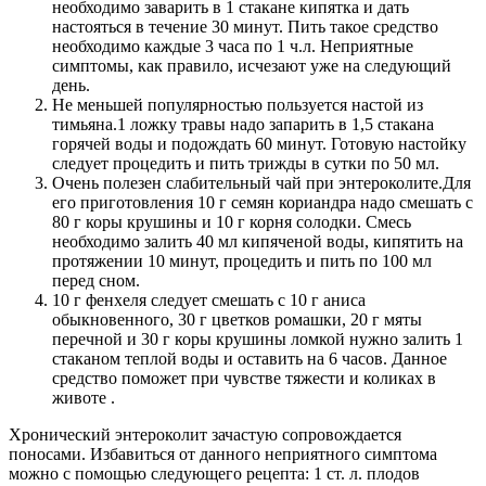
необходимо заварить в 1 стакане кипятка и дать
настояться в течение 30 минут. Пить такое средство
необходимо каждые 3 часа по 1 ч.л. Неприятные
симптомы, как правило, исчезают уже на следующий
день.
Не меньшей популярностью пользуется настой из
тимьяна.1 ложку травы надо запарить в 1,5 стакана
горячей воды и подождать 60 минут. Готовую настойку
следует процедить и пить трижды в сутки по 50 мл.
Очень полезен слабительный чай при энтероколите.Для
его приготовления 10 г семян кориандра надо смешать с
80 г коры крушины и 10 г корня солодки. Смесь
необходимо залить 40 мл кипяченой воды, кипятить на
протяжении 10 минут, процедить и пить по 100 мл
перед сном.
10 г фенхеля следует смешать с 10 г аниса
обыкновенного, 30 г цветков ромашки, 20 г мяты
перечной и 30 г коры крушины ломкой нужно залить 1
стаканом теплой воды и оставить на 6 часов. Данное
средство поможет при чувстве тяжести и коликах в
животе .
Хронический энтероколит зачастую сопровождается
поносами. Избавиться от данного неприятного симптома
можно с помощью следующего рецепта: 1 ст. л. плодов