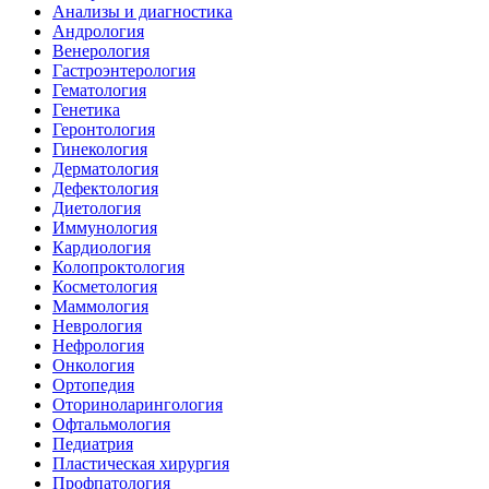
Анализы и диагностика
Андрология
Венерология
Гастроэнтерология
Гематология
Генетика
Геронтология
Гинекология
Дерматология
Дефектология
Диетология
Иммунология
Кардиология
Колопроктология
Косметология
Маммология
Неврология
Нефрология
Онкология
Ортопедия
Оториноларингология
Офтальмология
Педиатрия
Пластическая хирургия
Профпатология