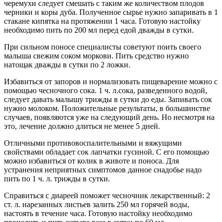
черемухи следует смешать с таким же количеством плодов
черники и коры дуба. Полученное сырье нужно запаривать в 1
стакане кипятка на протяжении 1 часа. Готовую настойку
необходимо пить по 200 мл перед едой дважды в сутки.
При сильном поносе специалисты советуют поить своего
малыша свежим соком моркови. Пить средство нужно
натощак дважды в сутки по 2 ложки.
Избавиться от запоров и нормализовать пищеварение можно с
помощью чесночного сока. 1 ч. л.сока, разведенного водой,
следует давать малышу трижды в сутки до еды. Запивать сок
нужно молоком. Положительные результаты, в большинстве
случаев, появляются уже на следующий день. Но несмотря на
это, лечение должно длиться не менее 5 дней.
Отличными противовоспалительными и вяжущими
свойствами обладает сок лапчатки гусиной. С его помощью
можно избавиться от колик в животе и поноса. Для
устранения неприятных симптомов данное снадобье надо
пить по 1 ч. л. трижды в сутки.
Справиться с диареей поможет чесночник лекарственный: 2
ст. л. нарезанных листьев залить 250 мл горячей воды,
настоять в течение часа. Готовую настойку необходимо