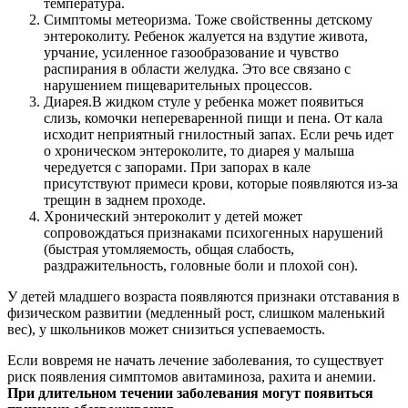
температура.
Симптомы метеоризма. Тоже свойственны детскому
энтероколиту. Ребенок жалуется на вздутие живота,
урчание, усиленное газообразование и чувство
распирания в области желудка. Это все связано с
нарушением пищеварительных процессов.
Диарея.В жидком стуле у ребенка может появиться
слизь, комочки непереваренной пищи и пена. От кала
исходит неприятный гнилостный запах. Если речь идет
о хроническом энтероколите, то диарея у малыша
чередуется с запорами. При запорах в кале
присутствуют примеси крови, которые появляются из-за
трещин в заднем проходе.
Хронический энтероколит у детей может
сопровождаться признаками психогенных нарушений
(быстрая утомляемость, общая слабость,
раздражительность, головные боли и плохой сон).
У детей младшего возраста появляются признаки отставания в
физическом развитии (медленный рост, слишком маленький
вес), у школьников может снизиться успеваемость.
Если вовремя не начать лечение заболевания, то существует
риск появления симптомов авитаминоза, рахита и анемии.
При длительном течении заболевания могут появиться