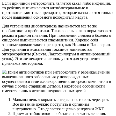
Если причиной энтероколита является какая-либо инфекция,
то ребенку выписываются антибактериальные и
противогельминтные препараты, которые назначаются только
после выявления основного возбудителя недуга.
Для устранения дисбактериоза назначаются все те же
пробиотики и пребиотики. Также очень важно нормализовать
режим и рацион питания. При появлении сильного болевого
синдрома выписываются спазмолитики. Хорошо себя
зарекомендовали такие препараты, как Но-шпа и Папаверин.
Для удаления и всасывания токсинов назначаются
энтеросорбенты (Смекта, Лактофильтрум и активированный
уголь). Эти же лекарства используются для устранения
признаков метеоризма.
Лечение
вышеописанного заболевания у новорожденных
осуществляется теме же лекарственными средствами, что и в
случае с более старшими детьми. Некоторые особенности
имеются лишь в лечении недоношенных детей.
Малыша нельзя кормить энтерально, то есть через рот.
Все питание должно поступать в организм
внутривенно. Это делается с целью разгрузки ЖКТ.
Прием антибиотиков — обязательная часть лечения.