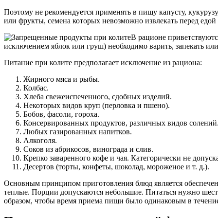
Поэтому не рекомендуется применять в пищу капусту, кукурузу
или фрукты, семена которых невозможно извлекать перед едой
В рационе приветствуютс
исключением яблок или груш) необходимо варить, запекать ил
Питание при колите предполагает исключение из рациона:
Жирного мяса и рыбы.
Колбас.
Хлеба свежеиспеченного, сдобных изделий.
Некоторых видов круп (перловка и пшено).
Бобов, фасоли, гороха.
Консервированных продуктов, различных видов солений
Любых газированных напитков.
Алкоголя.
Соков из абрикосов, винограда и слив.
Крепко заваренного кофе и чая. Категорически не допуск
Десертов (торты, конфеты, шоколад, мороженое и т. д.).
Основным принципом приготовления блюд является обеспечени
теплые. Порции допускаются небольшие. Питаться нужно шест
образом, чтобы время приема пищи было одинаковым в течение