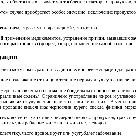
оды обострения вызывает употребление некоторых продуктов, ле
этом случае приобретает особое значение: исключение продукт
яжением, стрессами и чрезмерной усталостью.
ий применение медикаментов, устранение причин, вызвавших за
ого расстройства (диарея, запор, повышенное газообразование, 
дации
колита могут быть различны, диетические рекомендации для разн
лное воздержание от пищи в течение первых двух суток после п
ие меры направлены на снижение бродильных процессов в пищев
различные соленья. Ограничено употребление жиров и углеводо
остью является улучшение перистальтики кишечника. В меню при
рование кишечника: чернослив, курага, свекла, финики, морк
 исключение сухих или чрезмерно твердых продуктов, травмир
кратить употребление животного жира и углеводов.
етчатку, часто провоцирует или усугубляет заболевание.