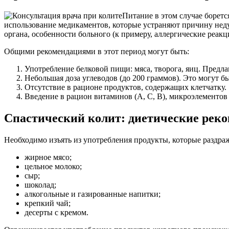
Питание в этом случае борет
использование медикаментов, которые устраняют причину неду
органа, особенности больного (к примеру, аллергические реак
Общими рекомендациями в этот период могут быть:
Употребление белковой пищи: мяса, творога, яиц. Предл
Небольшая доза углеводов (до 200 граммов). Это могут бы
Отсутствие в рационе продуктов, содержащих клетчатку.
Введение в рацион витаминов (А, С, В), микроэлементов 
Спастический колит: диетические рек
Необходимо изъять из употребления продукты, которые раздра
жирное мясо;
цельное молоко;
сыр;
шоколад;
алкогольные и газированные напитки;
крепкий чай;
десерты с кремом.