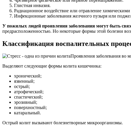
Чрезмерное физическое или нервное перенапряжение.
Глистная инвазия.
Радиационное воздействие или отравление химическими
Инфекционные заболевания желчного пузыря или подже
У пожилых людей проявления заболевания могут быть свя
предрасположенностью. Но некоторые формы этой болезни во
Классификация воспалительных проце
Проявления заболевания во м
Выделяют следующие формы колита кишечника:
хронический;
язвенный;
острый;
атрофический;
спастический;
эрозивный;
поверхностный;
катаральный.
Острый колит вызывают болезнетворные микроорганизмы.