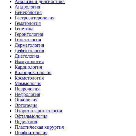
Анализы и диагностика
Андрология
Венерология
Гастроэнтерология
Гематология
Генетика
Геронтология
Гинекология
Дерматология
Дефектология
Диетология
Иммунология
Кардиология
Колопроктология
Косметология
Маммология
Неврология
Нефрология
Онкология
Ортопедия
Оториноларингология
Офтальмология
Педиатрия
Пластическая хирургия
Профпатология