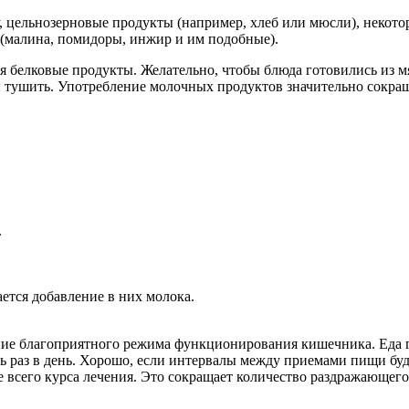
, цельнозерновые продукты (например, хлеб или мюсли), некотор
 (малина, помидоры, инжир и им подобные).
я белковые продукты. Желательно, чтобы блюда готовились из м
и тушить. Употребление молочных продуктов значительно сокращ
.
ается добавление в них молока.
е благоприятного режима функционирования кишечника. Еда го
ь раз в день. Хорошо, если интервалы между приемами пищи бу
 всего курса лечения. Это сокращает количество раздражающег