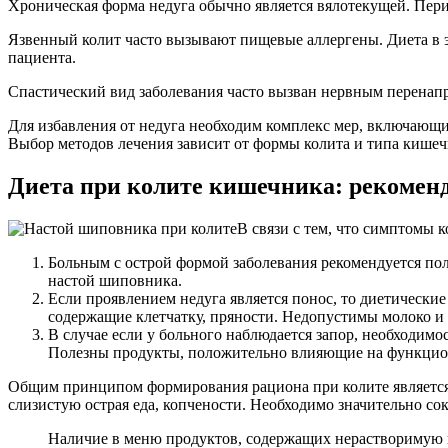
Хроническая форма недуга обычно является вялотекущей. Пери
Язвенный колит часто вызывают пищевые аллергены. Диета в 
пациента.
Спастический вид заболевания часто вызван нервным перенапр
Для избавления от недуга необходим комплекс мер, включающ
Выбор методов лечения зависит от формы колита и типа кишечн
Диета при колите кишечника: рекомен
В связи с тем, что симптомы 
Больным с острой формой заболевания рекомендуется по
настой шиповника.
Если проявлением недуга является понос, то диетическ
содержащие клетчатку, пряности. Недопустимы молоко и 
В случае если у больного наблюдается запор, необходим
Полезны продукты, положительно влияющие на функциони
Общим принципом формирования рациона при колите является
слизистую острая еда, копчености. Необходимо значительно со
Наличие в меню продуктов, содержащих нерастворимую кл