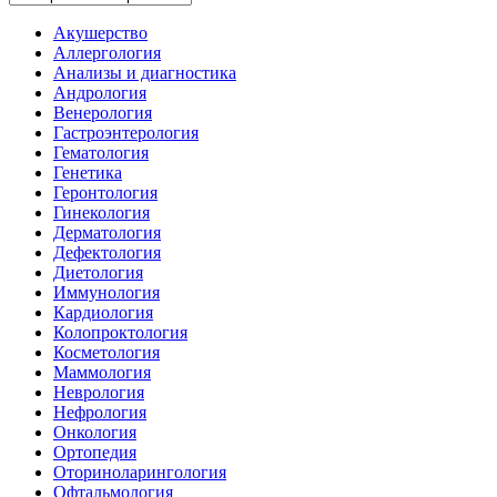
Акушерство
Аллергология
Анализы и диагностика
Андрология
Венерология
Гастроэнтерология
Гематология
Генетика
Геронтология
Гинекология
Дерматология
Дефектология
Диетология
Иммунология
Кардиология
Колопроктология
Косметология
Маммология
Неврология
Нефрология
Онкология
Ортопедия
Оториноларингология
Офтальмология