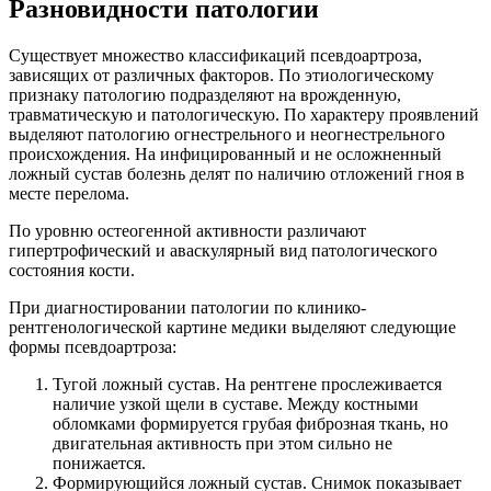
Разновидности патологии
Существует множество классификаций псевдоартроза,
зависящих от различных факторов. По этиологическому
признаку патологию подразделяют на врожденную,
травматическую и патологическую. По характеру проявлений
выделяют патологию огнестрельного и неогнестрельного
происхождения. На инфицированный и не осложненный
ложный сустав болезнь делят по наличию отложений гноя в
месте перелома.
По уровню остеогенной активности различают
гипертрофический и аваскулярный вид патологического
состояния кости.
При диагностировании патологии по клинико-
рентгенологической картине медики выделяют следующие
формы псевдоартроза:
Тугой ложный сустав. На рентгене прослеживается
наличие узкой щели в суставе. Между костными
обломками формируется грубая фиброзная ткань, но
двигательная активность при этом сильно не
понижается.
Формирующийся ложный сустав. Снимок показывает