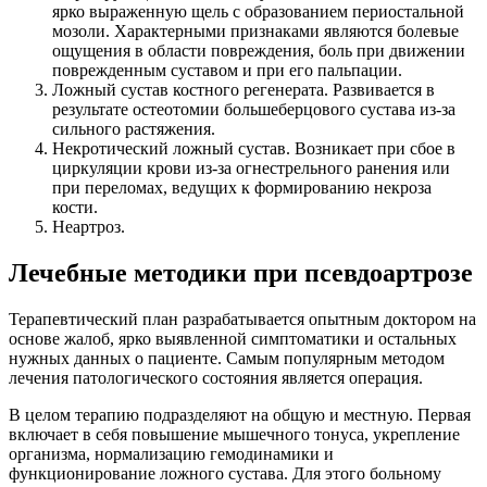
ярко выраженную щель с образованием периостальной
мозоли. Характерными признаками являются болевые
ощущения в области повреждения, боль при движении
поврежденным суставом и при его пальпации.
Ложный сустав костного регенерата. Развивается в
результате остеотомии большеберцового сустава из-за
сильного растяжения.
Некротический ложный сустав. Возникает при сбое в
циркуляции крови из-за огнестрельного ранения или
при переломах, ведущих к формированию некроза
кости.
Неартроз.
Лечебные методики при псевдоартрозе
Терапевтический план разрабатывается опытным доктором на
основе жалоб, ярко выявленной симптоматики и остальных
нужных данных о пациенте. Самым популярным методом
лечения патологического состояния является операция.
В целом терапию подразделяют на общую и местную. Первая
включает в себя повышение мышечного тонуса, укрепление
организма, нормализацию гемодинамики и
функционирование ложного сустава. Для этого больному