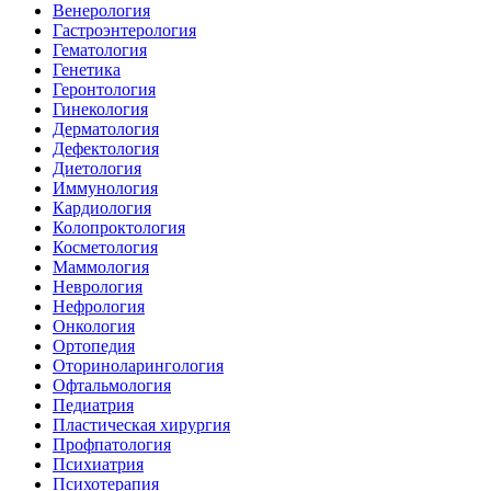
Венерология
Гастроэнтерология
Гематология
Генетика
Геронтология
Гинекология
Дерматология
Дефектология
Диетология
Иммунология
Кардиология
Колопроктология
Косметология
Маммология
Неврология
Нефрология
Онкология
Ортопедия
Оториноларингология
Офтальмология
Педиатрия
Пластическая хирургия
Профпатология
Психиатрия
Психотерапия