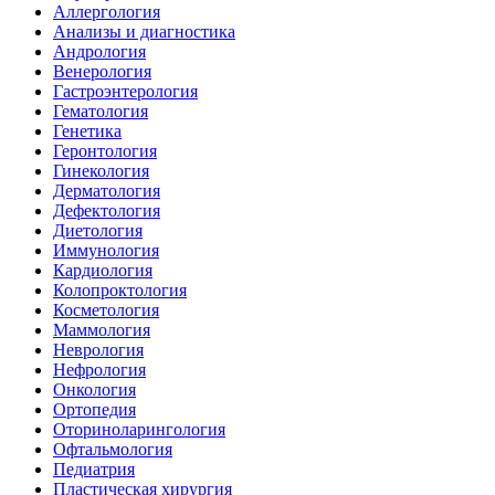
Аллергология
Анализы и диагностика
Андрология
Венерология
Гастроэнтерология
Гематология
Генетика
Геронтология
Гинекология
Дерматология
Дефектология
Диетология
Иммунология
Кардиология
Колопроктология
Косметология
Маммология
Неврология
Нефрология
Онкология
Ортопедия
Оториноларингология
Офтальмология
Педиатрия
Пластическая хирургия