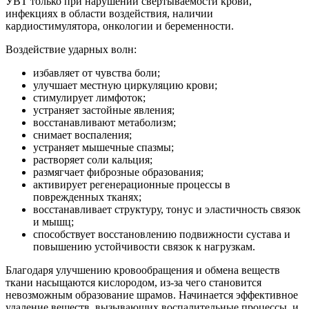
УВТ только при нарушении свертываемости крови,
инфекциях в области воздействия, наличии
кардиостимулятора, онкологии и беременности.
Воздействие ударных волн:
избавляет от чувства боли;
улучшает местную циркуляцию крови;
стимулирует лимфоток;
устраняет застойные явления;
восстанавливают метаболизм;
снимает воспаления;
устраняет мышечные спазмы;
растворяет соли кальция;
размягчает фиброзные образования;
активирует регенерационные процессы в
поврежденных тканях;
восстанавливает структуру, тонус и эластичность связок
и мышц;
способствует восстановлению подвижности сустава и
повышению устойчивости связок к нагрузкам.
Благодаря улучшению кровообращения и обмена веществ
ткани насыщаются кислородом, из-за чего становится
невозможным образование шрамов. Начинается эффективное
удаление веществ, вызывающих воспалительные процессы, и