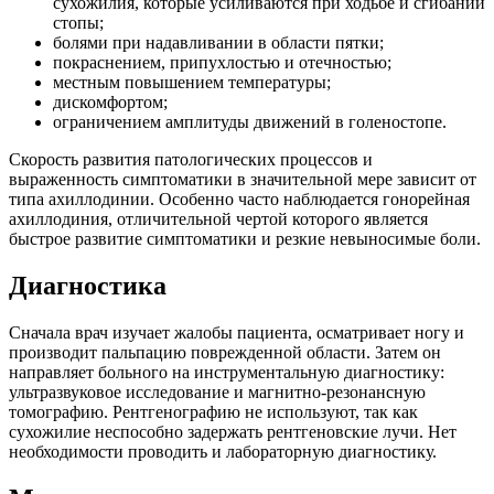
сухожилия, которые усиливаются при ходьбе и сгибании
стопы;
болями при надавливании в области пятки;
покраснением, припухлостью и отечностью;
местным повышением температуры;
дискомфортом;
ограничением амплитуды движений в голеностопе.
Скорость развития патологических процессов и
выраженность симптоматики в значительной мере зависит от
типа ахиллодинии. Особенно часто наблюдается гонорейная
ахиллодиния, отличительной чертой которого является
быстрое развитие симптоматики и резкие невыносимые боли.
Диагностика
Сначала врач изучает жалобы пациента, осматривает ногу и
производит пальпацию поврежденной области. Затем он
направляет больного на инструментальную диагностику:
ультразвуковое исследование и магнитно-резонансную
томографию. Рентгенографию не используют, так как
сухожилие неспособно задержать рентгеновские лучи. Нет
необходимости проводить и лабораторную диагностику.