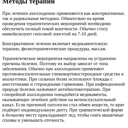
Методы терапии
При лечении ахиллодинии применяются как консервативные,
так и радикальные методики. Обязательно на время
проведения терапевтических мероприятий необходимо
обеспечить полный покой конечности. Обычно стопу
иммобилизуют гипсовой лонгетой на 7-10 дней.
Консервативное лечение включает медикаментозную
терапию, физиотерапевтические процедуры, массаж.
Терапевтические мероприятия направлены на устранение
причины болезни. Поэтому их выбор зависит от типа
заболевания. Обычно при ахиллодинии применяют
противовоспалительные глюкокортикостероидные средства и
анальгетики. При сильных болях используют блокады с
анестетиками и стероидными гормонами. При инфекционной
природе болезни назначают антибиотикотерапию. При
гонорейной ахиллодинии понадобятся медикаменты,
оказывающие лечебное действие на мочеиспускательный
канал. Если причиной патологии стал обмен веществ, то врач
подберет индивидуальную диету. При травматической форме
к больному месту прикладывают лед, чтобы снять мышечные
спазмы и уменьшить отечность.