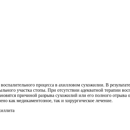
оспалительного процесса в ахилловом сухожилии. В результате
ыльного участка стопы. При отсутствии адекватной терапии вос
ановятся причиной разрыва сухожилий или его полного отрыва о
но как медикаментозное, так и хирургическое лечение.