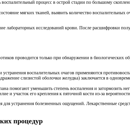
 воспалительный процесс в острой стадии по большому скоплен
 состояние мягких тканей, выявить количество воспалительных о
ние лабораторных исследований крови. После расшифровки пол
отиков проводится только при обнаружении в биологических об
 устранения воспалительных очагов применяются противовоспа
аздражение слизистой оболочки желудка) заключается в однов
ана помогают уменьшить степень воспаления и затормозить нег
лие и участок его крепления к пяточной кости из-за вероятност
я для устранения болезненных ощущений. Лекарственные средст
ких процедур