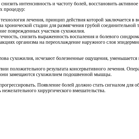
 снизить интенсивность и частоту болей, восстановить активн
х процедур:
 технология лечения, принцип действия которой заключается в 
на хронической стадии для размягчения грубой соединительной
ние поврежденных участков сухожилия.
течность, снизить выраженность воспаления и болевого синдром
еакциях организма на переохлаждение наружного слоя эпидерми
лова сухожилия, исчезают болезненные ощущения, уменьшается 
твии положительного результата консервативного лечения. Опер
ей они замещаются сухожилием подошвенной мышцы.
прогрессировать. Появление болей должно стать сигналом для о
ь нежелательного хирургического вмешательства.