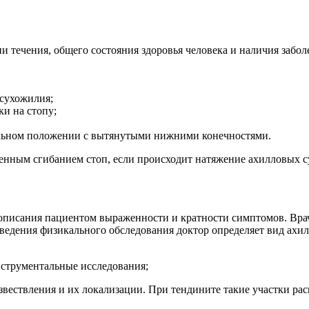
и течения, общего состояния здоровья человека и наличия забо
 сухожилия;
ки на стопу;
альном положении с вытянутыми нижними конечностями.
енным сгибанием стоп, если происходит натяжение ахилловых 
и описания пациентом выраженности и кратности симптомов. Вра
оведения физикального обследования доктор определяет вид ах
струментальные исследования;
вествления и их локализации. При тендините такие участки рас