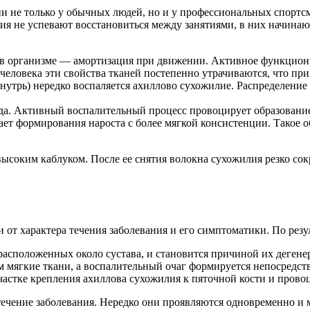
ии не только у обычных людей, но и у профессиональных спортс
ия не успевают восстановиться между занятиями, в них начинаю
 в организме — амортизация при движении. Активное функцио
человека эти свойства тканей постепенно утрачиваются, что при
утрь) нередко воспаляется ахиллово сухожилие. Распределение 
. Активный воспалительный процесс провоцирует образование т
ает формирования нароста с более мягкой консистенции. Такое о
ысоким каблуком. После ее снятия волокна сухожилия резко со
 от характера течения заболевания и его симптоматики. По рез
расположенных около сустава, и становится причиной их деген
ом мягкие ткани, а воспалительный очаг формируется непосредст
частке крепления ахиллова сухожилия к пяточной кости и провоц
течение заболевания. Нередко они проявляются одновременно и м