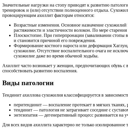
Значительные нагрузки на стопу приводят к развитию патолог
тренировок и (или) отсутствии полноценного отдыха. Сухожил
провоцирующим ахиллит факторам относятся:
Возрастные изменения. Основное назначение сухожилий
растяжимости и эластичности волокон. По мере старения 
Плоскостопие. При гиперпронации (заваливании стопы вн
и становится причиной его повреждения.
Формирование костного нароста или деформация Хаглунда
сухожилие. Отсутствие воспалительного очага не исключ
сухожилие даже во время обычной ходьбы.
Ахиллит часто возникает у женщин, предпочитающих обувь с в
способствовать развитию воспаления.
Виды патологии
Тендинит ахиллова сухожилия классифицируется в зависимости
перитендинит — воспаление протекает в мягких тканях, 
тендинит — патология не затрагивает соседние с сустав
энтезопатия — дегенеративный процесс развивается на у
Для всех видов ахиллита характерно не только изолированное 