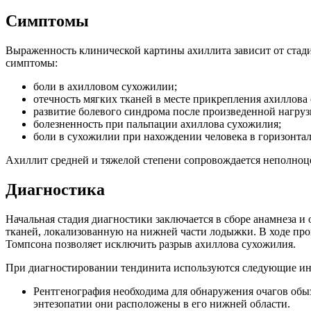
Симптомы
Выраженность клинической картины ахиллита зависит от стади
симптомы:
боли в ахилловом сухожилии;
отечность мягких тканей в месте прикрепления ахиллова
развитие болевого синдрома после произведенной нагруз
болезненность при пальпации ахиллова сухожилия;
боли в сухожилии при нахождении человека в горизонт
Ахиллит средней и тяжелой степени сопровождается неполноц
Диагностика
Начальная стадия диагностики заключается в сборе анамнеза 
тканей, локализованную на нижней части лодыжки. В ходе пр
Томпсона позволяет исключить разрыв ахиллова сухожилия.
При диагностировании тендинита используются следующие ин
Рентгенография необходима для обнаружения очагов обыз
энтезопатии они расположены в его нижней области.