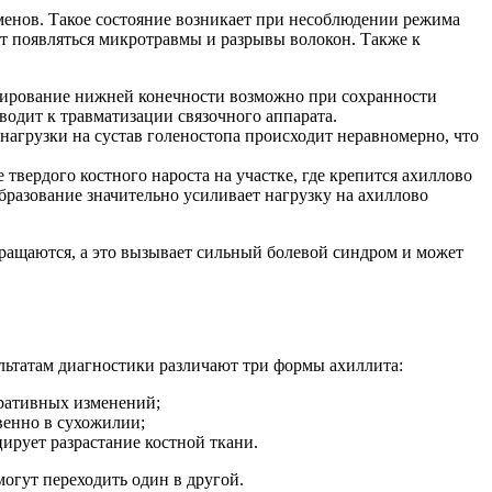
менов. Такое состояние возникает при несоблюдении режима
т появляться микротравмы и разрывы волокон. Также к
нирование нижней конечности возможно при сохранности
водит к травматизации связочного аппарата.
нагрузки на сустав голеностопа происходит неравномерно, что
вердого костного нароста на участке, где крепится ахиллово
бразование значительно усиливает нагрузку на ахиллово
кращаются, а это вызывает сильный болевой синдром и может
ультатам диагностики различают три формы ахиллита:
еративных изменений;
венно в сухожилии;
ирует разрастание костной ткани.
огут переходить один в другой.