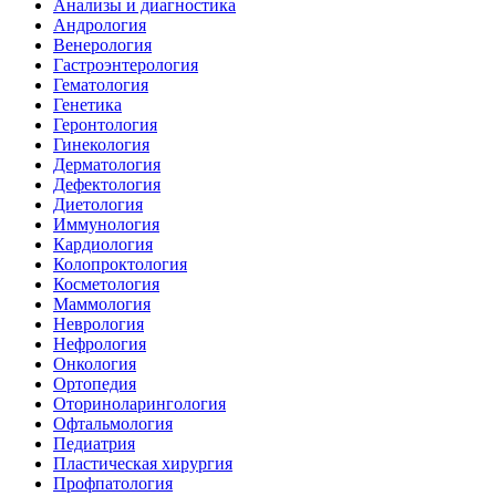
Анализы и диагностика
Андрология
Венерология
Гастроэнтерология
Гематология
Генетика
Геронтология
Гинекология
Дерматология
Дефектология
Диетология
Иммунология
Кардиология
Колопроктология
Косметология
Маммология
Неврология
Нефрология
Онкология
Ортопедия
Оториноларингология
Офтальмология
Педиатрия
Пластическая хирургия
Профпатология