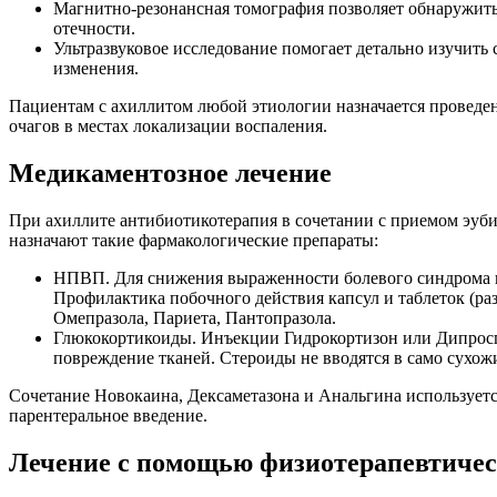
Магнитно-резонансная томография позволяет обнаружить
отечности.
Ультразвуковое исследование помогает детально изучить
изменения.
Пациентам с ахиллитом любой этиологии назначается проведе
очагов в местах локализации воспаления.
Медикаментозное лечение
При ахиллите антибиотикотерапия в сочетании с приемом эуби
назначают такие фармакологические препараты:
НПВП. Для снижения выраженности болевого синдрома и
Профилактика побочного действия капсул и таблеток (р
Омепразола, Париета, Пантопразола.
Глюкокортикоиды. Инъекции Гидрокортизон или Дипросп
повреждение тканей. Стероиды не вводятся в само сухожи
Сочетание Новокаина, Дексаметазона и Анальгина используетс
парентеральное введение.
Лечение с помощью физиотерапевтичес