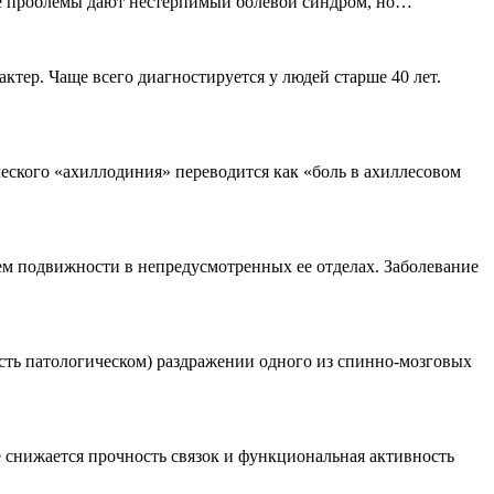
гие проблемы дают нестерпимый болевой синдром, но…
тер. Чаще всего диагностируется у людей старше 40 лет.
ского «ахиллодиния» переводится как «боль в ахиллесовом
м подвижности в непредусмотренных ее отделах. Заболевание
ть патологическом) раздражении одного из спинно-мозговых
 снижается прочность связок и функциональная активность