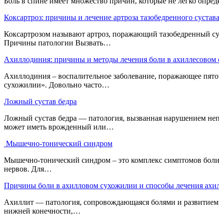
Боль в спине имеет множество причин, которые не легко опре
Коксартроз: причины и лечение артроза тазобедренного сустав
Коксартрозом называют артроз, поражающий тазобедренный суст
Причины патологии Вызвать…
Ахиллодиния: причины и методы лечения боли в ахиллесовом
Ахиллодиния – воспалительное заболевание, поражающее пято
сухожилии». Довольно часто…
Ложный сустав бедра
Ложный сустав бедра — патология, вызванная нарушением неп
может иметь врожденный или…
Мышечно-тонический синдром
Мышечно-тонический синдром – это комплекс симптомов боли 
нервов. Для…
Причины боли в ахилловом сухожилии и способы лечения ахи
Ахиллит — патология, сопровождающаяся болями и развитием в
нижней конечности,…