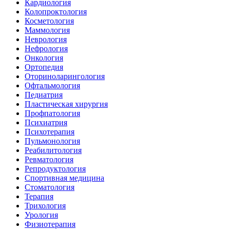
Кардиология
Колопроктология
Косметология
Маммология
Неврология
Нефрология
Онкология
Ортопедия
Оториноларингология
Офтальмология
Педиатрия
Пластическая хирургия
Профпатология
Психиатрия
Психотерапия
Пульмонология
Реабилитология
Ревматология
Репродуктология
Спортивная медицина
Стоматология
Терапия
Трихология
Урология
Физиотерапия