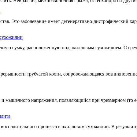
делить. Невралгия, межпозвоночная грыжа, остеохондроз и дру
а
ав. Это заболевание имеет дегенеративно-дистрофический харак
 сухожилии
чную сумку, расположенную под ахилловым сухожилием. С грече
рерывности трубчатой кости, сопровождающаяся возникновение
и мышечного напряжения, появляющийся при чрезмерном (то ес
ллита
оспалительного процесса в ахилловом сухожилии. В результате