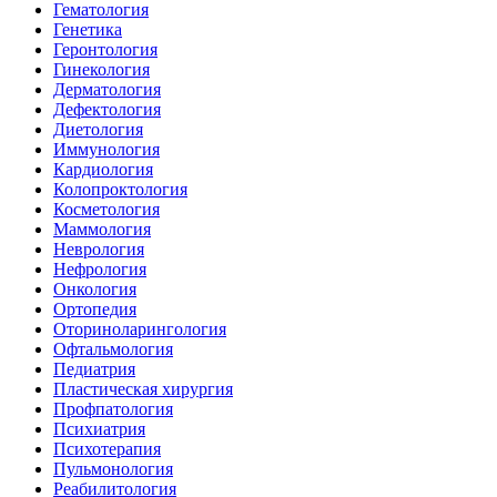
Гематология
Генетика
Геронтология
Гинекология
Дерматология
Дефектология
Диетология
Иммунология
Кардиология
Колопроктология
Косметология
Маммология
Неврология
Нефрология
Онкология
Ортопедия
Оториноларингология
Офтальмология
Педиатрия
Пластическая хирургия
Профпатология
Психиатрия
Психотерапия
Пульмонология
Реабилитология