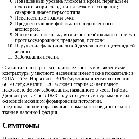
Повышенный уровень глюкозы в крови, перепады ее
показателя при голодании и резком насыщении;
сахарный диабет первого типа.
Перенесенные травмы руки.
Предшествующий фиброматоз подошвенного
апоневроза.
Эпилепсия, поскольку возникает необходимость приема
противосудорожных препаратов, психозы.
Нарушение функциональной деятельности щитовидной
железы.
Заболевания печени.
Статистика по странам с наиболее частыми выявлениями
контрактуры у местного населения имеет такие показатели: в
США – 5 %, Норвегии – 30 % (мужчины преимущественно
60-70 лет); Англии – 20 % людей старше 65 лет имеют
некоторую форму заболевания, названного в честь Гийома
Дюпюитрена. Еще в 1833 году этот ученый первым описал
основной механизм формирования патологии,
предполагающий образование аномальной соединительной
ткани в ладонной фасции.
Симптомы
Процесс начинается с незначительных узелков под кожей