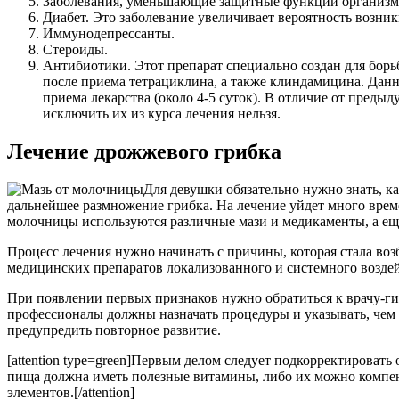
Заболевания, уменьшающие защитные функции организм
Диабет. Это заболевание увеличивает вероятность возник
Иммунодепрессанты.
Стероиды.
Антибиотики. Этот препарат специально создан для борь
после приема тетрациклина, а также клиндамицина. Дан
приема лекарства (около 4-5 суток). В отличие от преды
исключить их из курса лечения нельзя.
Лечение дрожжевого грибка
Для девушки обязательно нужно знать, к
дальнейшее размножение грибка. На лечение уйдет много време
молочницы используются различные мази и медикаменты, а е
Процесс лечения нужно начинать с причины, которая стала во
медицинских препаратов локализованного и системного возде
При появлении первых признаков нужно обратиться к врачу-гин
профессионалы должны назначать процедуры и указывать, чем 
предупредить повторное развитие.
[attention type=green]Первым делом следует подкорректировать
пища должна иметь полезные витамины, либо их можно компе
элементов.[/attention]