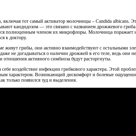
 включая тот самый активатор молочницы – Candida аlbicans. Эт
вают кандидозом — это связано с названием дрожжевого гриба.
овится полноценным членом их микрофлоры. Молочница поражает 
я к доктору.
е живут грибы, они активно взаимодействуют с остальными эле
даже не догадываться о наличии дрожжей в его теле, ведь они н
и отношения активного симбиоза будут расторгнуты.
 себе воздействие инфекции грибкового характера. Этой пробл
овым характером. Возникающий дискомфорт и болевые ощущения з
ак только появился зуд и выделения.