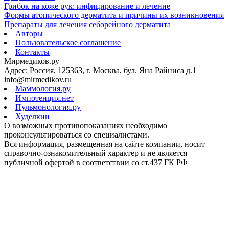
Грибок на коже рук: инфицирование и лечение
Формы атопического дерматита и причины их возникновения
Препараты для лечения себорейного дерматита
Авторы
Пользовательское соглашение
Контакты
Мирмедиков.ру
Адрес: Россия, 125363, г. Москва, бул. Яна Райниса д.1
info@mirmedikov.ru
Маммология.ру
Импотенция.нет
Пульмонология.ру
Худелкин
О возможных противопоказаниях необходимо
проконсультироваться со специалистами.
Вся информация, размещенная на сайте компании, носит
справочно-ознакомительный характер и не является
публичной офертой в соответствии со ст.437 ГК РФ