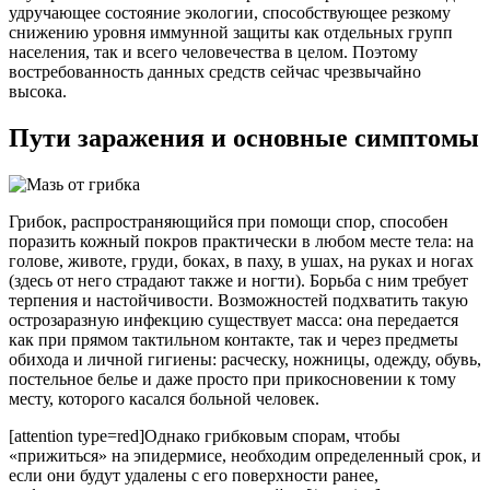
удручающее состояние экологии, способствующее резкому
снижению уровня иммунной защиты как отдельных групп
населения, так и всего человечества в целом. Поэтому
востребованность данных средств сейчас чрезвычайно
высока.
Пути заражения и основные симптомы
Грибок, распространяющийся при помощи спор, способен
поразить кожный покров практически в любом месте тела: на
голове, животе, груди, боках, в паху, в ушах, на руках и ногах
(здесь от него страдают также и ногти). Борьба с ним требует
терпения и настойчивости. Возможностей подхватить такую
острозаразную инфекцию существует масса: она передается
как при прямом тактильном контакте, так и через предметы
обихода и личной гигиены: расческу, ножницы, одежду, обувь,
постельное белье и даже просто при прикосновении к тому
месту, которого касался больной человек.
[attention type=red]Однако грибковым спорам, чтобы
«прижиться» на эпидермисе, необходим определенный срок, и
если они будут удалены с его поверхности ранее,