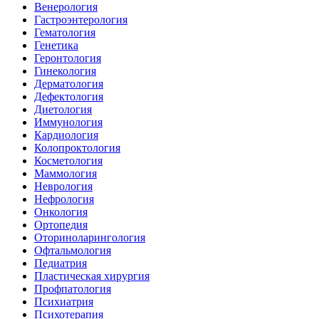
Венерология
Гастроэнтерология
Гематология
Генетика
Геронтология
Гинекология
Дерматология
Дефектология
Диетология
Иммунология
Кардиология
Колопроктология
Косметология
Маммология
Неврология
Нефрология
Онкология
Ортопедия
Оториноларингология
Офтальмология
Педиатрия
Пластическая хирургия
Профпатология
Психиатрия
Психотерапия