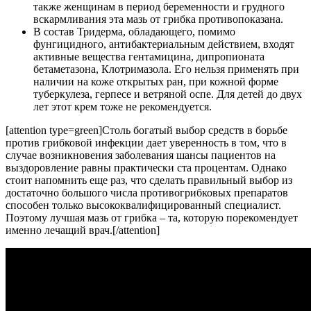
также женщинам в период беременности и грудного
вскармливания эта мазь от грибка противопоказана.
В состав Тридерма, обладающего, помимо
фунгицидного, антибактериальным действием, входят
активные вещества гентамицина, дипропионата
бетаметазона, Клотримазола. Его нельзя применять при
наличии на коже открытых ран, при кожной форме
туберкулеза, герпесе и ветряной оспе. Для детей до двух
лет этот крем тоже не рекомендуется.
[attention type=green]Столь богатый выбор средств в борьбе
против грибковой инфекции дает уверенность в том, что в
случае возникновения заболевания шансы пациентов на
выздоровление равны практически ста процентам. Однако
стоит напомнить еще раз, что сделать правильный выбор из
достаточно большого числа противогрибковых препаратов
способен только высококвалифицированный специалист.
Поэтому лучшая мазь от грибка – та, которую порекомендует
именно лечащий врач.[/attention]