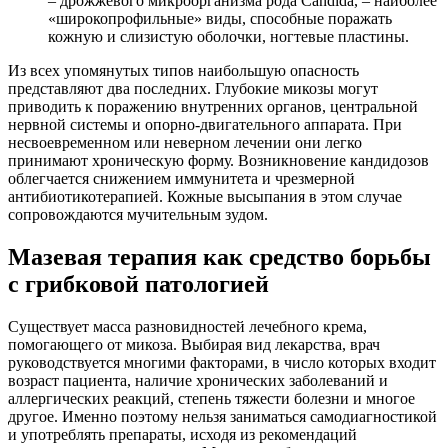
– дрожжевого микроорганизма рода Candida, – наиболее
«широкопрофильные» виды, способные поражать
кожную и слизистую оболочки, ногтевые пластины.
Из всех упомянутых типов наибольшую опасность
представляют два последних. Глубокие микозы могут
приводить к поражению внутренних органов, центральной
нервной системы и опорно-двигательного аппарата. При
несвоевременном или неверном лечении они легко
принимают хроническую форму. Возникновение кандидозов
облегчается снижением иммунитета и чрезмерной
антибиотикотерапией. Кожные высыпания в этом случае
сопровождаются мучительным зудом.
Мазевая терапия как средство борьбы
с грибковой патологией
Существует масса разновидностей лечебного крема,
помогающего от микоза. Выбирая вид лекарства, врач
руководствуется многими факторами, в число которых входит
возраст пациента, наличие хронических заболеваний и
аллергических реакций, степень тяжести болезни и многое
другое. Именно поэтому нельзя заниматься самодиагностикой
и употреблять препараты, исходя из рекомендаций