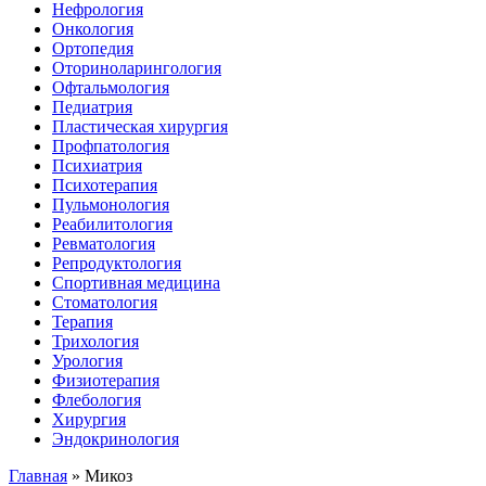
Нефрология
Онкология
Ортопедия
Оториноларингология
Офтальмология
Педиатрия
Пластическая хирургия
Профпатология
Психиатрия
Психотерапия
Пульмонология
Реабилитология
Ревматология
Репродуктология
Спортивная медицина
Стоматология
Терапия
Трихология
Урология
Физиотерапия
Флебология
Хирургия
Эндокринология
Главная
»
Микоз