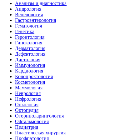
Анализы и диагностика
Андрология
Венерология
Гастроэнтерология
Гематология
Генетика
Геронтология
Гинекология
Дерматология
Дефектология
Диетология
Иммунология
Кардиология
Колопроктология
Косметология
Маммология
Неврология
Нефрология
Онкология
Ортопедия
Оториноларингология
Офтальмология
Педиатрия
Пластическая хирургия
Профпатология