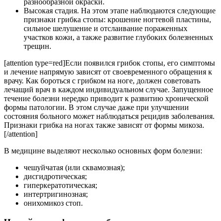
разнообразной окраски.
Высокая стадия. На этом этапе наблюдаются следующие
признаки грибка стопы: крошение ногтевой пластины,
сильное шелушение и отслаивание пораженных
участков кожи, а также развитие глубоких болезненных
трещин.
[attention type=red]Если появился грибок стопы, его симптомы
и лечение напрямую зависят от своевременного обращения к
врачу. Как бороться с грибком на ноге, должен советовать
лечащий врач в каждом индивидуальном случае. Запущенное
течение болезни нередко приводит к развитию хронической
формы патологии. В этом случае даже при улучшении
состояния больного может наблюдаться рецидив заболевания.
Признаки грибка на ногах также зависят от формы микоза.
[/attention]
В медицине выделяют несколько основных форм болезни:
чешуйчатая (или сквамозная);
дисгидротическая;
гиперкератотическая;
интертригинозная;
онихомикоз стоп.