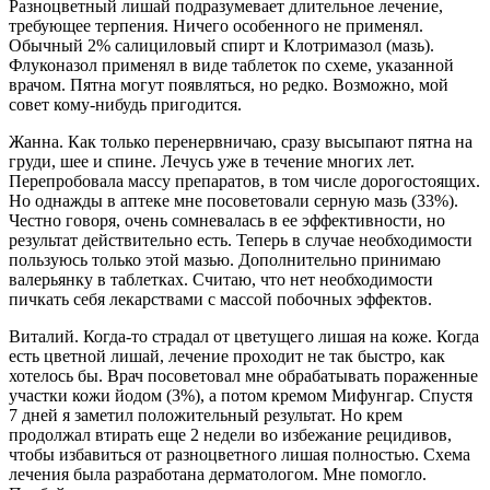
Разноцветный лишай подразумевает длительное лечение,
требующее терпения. Ничего особенного не применял.
Обычный 2% салициловый спирт и Клотримазол (мазь).
Флуконазол применял в виде таблеток по схеме, указанной
врачом. Пятна могут появляться, но редко. Возможно, мой
совет кому-нибудь пригодится.
Жанна. Как только перенервничаю, сразу высыпают пятна на
груди, шее и спине. Лечусь уже в течение многих лет.
Перепробовала массу препаратов, в том числе дорогостоящих.
Но однажды в аптеке мне посоветовали серную мазь (33%).
Честно говоря, очень сомневалась в ее эффективности, но
результат действительно есть. Теперь в случае необходимости
пользуюсь только этой мазью. Дополнительно принимаю
валерьянку в таблетках. Считаю, что нет необходимости
пичкать себя лекарствами с массой побочных эффектов.
Виталий. Когда-то страдал от цветущего лишая на коже. Когда
есть цветной лишай, лечение проходит не так быстро, как
хотелось бы. Врач посоветовал мне обрабатывать пораженные
участки кожи йодом (3%), а потом кремом Мифунгар. Спустя
7 дней я заметил положительный результат. Но крем
продолжал втирать еще 2 недели во избежание рецидивов,
чтобы избавиться от разноцветного лишая полностью. Схема
лечения была разработана дерматологом. Мне помогло.