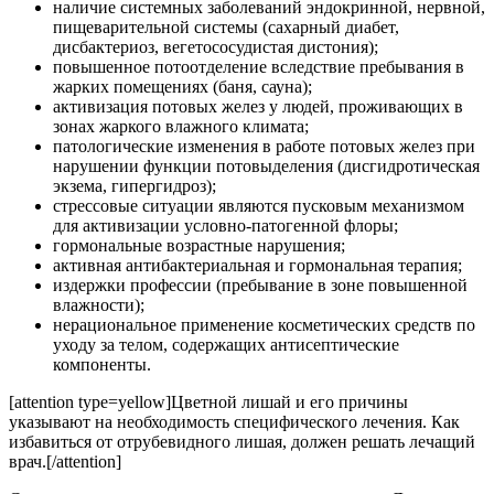
наличие системных заболеваний эндокринной, нервной,
пищеварительной системы (сахарный диабет,
дисбактериоз, вегетососудистая дистония);
повышенное потоотделение вследствие пребывания в
жарких помещениях (баня, сауна);
активизация потовых желез у людей, проживающих в
зонах жаркого влажного климата;
патологические изменения в работе потовых желез при
нарушении функции потовыделения (дисгидротическая
экзема, гипергидроз);
стрессовые ситуации являются пусковым механизмом
для активизации условно-патогенной флоры;
гормональные возрастные нарушения;
активная антибактериальная и гормональная терапия;
издержки профессии (пребывание в зоне повышенной
влажности);
нерациональное применение косметических средств по
уходу за телом, содержащих антисептические
компоненты.
[attention type=yellow]Цветной лишай и его причины
указывают на необходимость специфического лечения. Как
избавиться от отрубевидного лишая, должен решать лечащий
врач.[/attention]