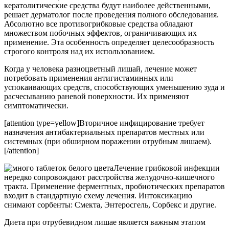
кератолитические средства будут наиболее действенными,
решает дерматолог после проведения полного обследования.
Абсолютно все противогрибковые средства обладают
множеством побочных эффектов, ограничивающих их
применение. Эта особенность определяет целесообразность
строгого контроля над их использованием.
Когда у человека разноцветный лишай, лечение может
потребовать применения антигистаминных или
успокаивающих средств, способствующих уменьшению зуда и
расчесыванию раневой поверхности. Их применяют
симптоматически.
[attention type=yellow]Вторичное инфицирование требует
назначения антибактериальных препаратов местных или
системных (при обширном поражении отрубным лишаем).
[/attention]
Лечение грибковой инфекции
нередко сопровождают расстройства желудочно-кишечного
тракта. Применение ферментных, пробиотических препаратов
входит в стандартную схему лечения. Интоксикацию
снимают сорбенты: Смекта, Энтеросгель, Сорбекс и другие.
Диета при отрубевидном лишае является важным этапом