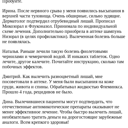
Пробуйте.
Ирина. После нервного срыва у меня появились высыпания в
верхней части туловища. Очень обширные, сильно зудящие.
Дерматолог подтвердил отрубевидный лишай. Прописал
Микозорал и Флуконазол. Принимала по индивидуальной
схеме лечения. Дополнительно приобрела в аптеке шампунь
Низорал (в целях профилактики). Вылеченная болезнь больше
не появлялась.
Наталья. Раньше лечили такую болезнь фиолетовыми
чернилами и чемеричной водой. И никаких таблеток. Одно
лечите, другое калечите. Почитайте инструкцию, сколько там
побочных эффектов.
Дмитрий. Как вылечить разноцветный лишай, мне
посоветовали в аптеке. У меня были высыпания на коже
груди, живота и спины. Обрабатывал жидкостью Флеминкса.
Прошло 4 года, рецидивов не было.
Дина. Вылечившиеся пациенты могут подтвердить, что
отечественные антимикотические препараты оказывают не
менее эффективное лечение. Чтобы быстро вылечить лишай,
необязательно тратить деньги на дорогостоящие зарубежные
аналоги. Всем крепкого здоровья!