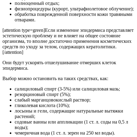
полноценный отдых;
физиопроцедуры (курорт, ультрафиолетовое облучение);
обработка поврежденной поверхности кожи травяными
отварами.
[attention type=green]Если изменение эпидермиса представляет
эстетическую проблему и не влияет на общее состояние
организма, то вполне достаточно применения косметических
средств по уходу за телом, содержащих кератолитики.
[/attention]
Они будут ускорять отшелушивание отмерших клеток
эпидермиса.
Выбор можно остановить на таких средствах, как:
салициловый спирт (3-5%) или салициловая мазь;
резорциновый спирт (5%);
слабый марганцовокислый раствор;
гликолевая кислота (10%);
лосьоны и гели, содержащие натуральные вытяжки
растений;
содовые ванны или аппликации (1 ст. л. соды на 0,5 л
воды);
чемеричная вода (1 ст. л. зерен на 250 мл воды).