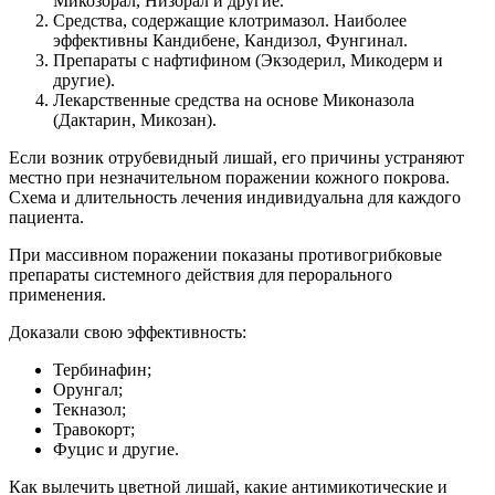
Микозорал, Низорал и другие.
Средства, содержащие клотримазол. Наиболее
эффективны Кандибене, Кандизол, Фунгинал.
Препараты с нафтифином (Экзодерил, Микодерм и
другие).
Лекарственные средства на основе Миконазола
(Дактарин, Микозан).
Если возник отрубевидный лишай, его причины устраняют
местно при незначительном поражении кожного покрова.
Схема и длительность лечения индивидуальна для каждого
пациента.
При массивном поражении показаны противогрибковые
препараты системного действия для перорального
применения.
Доказали свою эффективность:
Тербинафин;
Орунгал;
Текназол;
Травокорт;
Фуцис и другие.
Как вылечить цветной лишай, какие антимикотические и