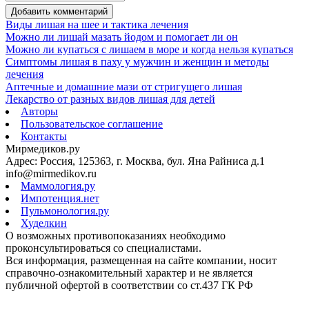
Добавить комментарий
Виды лишая на шее и тактика лечения
Можно ли лишай мазать йодом и помогает ли он
Можно ли купаться с лишаем в море и когда нельзя купаться
Симптомы лишая в паху у мужчин и женщин и методы
лечения
Аптечные и домашние мази от стригущего лишая
Лекарство от разных видов лишая для детей
Авторы
Пользовательское соглашение
Контакты
Мирмедиков.ру
Адрес: Россия, 125363, г. Москва, бул. Яна Райниса д.1
info@mirmedikov.ru
Маммология.ру
Импотенция.нет
Пульмонология.ру
Худелкин
О возможных противопоказаниях необходимо
проконсультироваться со специалистами.
Вся информация, размещенная на сайте компании, носит
справочно-ознакомительный характер и не является
публичной офертой в соответствии со ст.437 ГК РФ