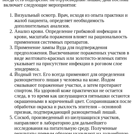
включает следующие мероприятия:
Визуальный осмотр. Врач, исходя из опыта практики и
жалоб пациента, определяет необходимость
дополнительных анализов.
Анализ крови. Определение грибковой инфекции в
крови, масштаба поражения влияет на рациональность
применения системных препаратов.
Применение лампы Вуда для подтверждения
предположения. Высвечивание пораженных участков в
виде желтовато-красных или золотисто-зеленых пятен
указывает на присутствие инфекции в роговом слое
эпидермиса.
Йодный тест. Его всегда применяют для определения
разноцветного лишая у человека на коже. Йодом
смазывают пораженные участки, а затем протирают
спиртом. На здоровой коже практически не остается
следа, в то время как шелушащиеся пятнышки остаются
окрашенными в коричневый цвет. Сохранившаяся после
обработки окраска и рыхлость эпителия – основной
признак, подтверждающий разноцветный лишай.
Соскоб, произведенный из шелушащихся участков,
направляют в лабораторию для дальнейшего
исследования на питательную среду. Полученные
результаты прямым образом указывают на дальнейшую