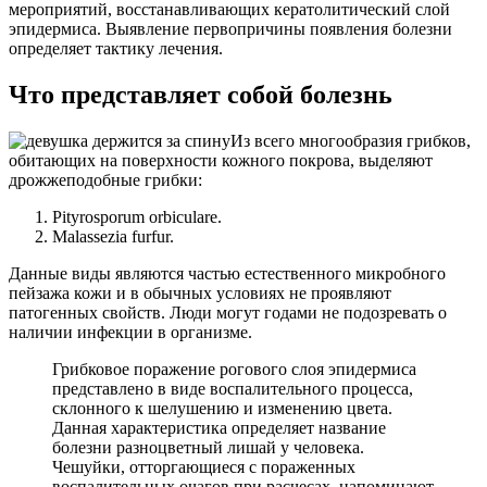
мероприятий, восстанавливающих кератолитический слой
эпидермиса. Выявление первопричины появления болезни
определяет тактику лечения.
Что представляет собой болезнь
Из всего многообразия грибков,
обитающих на поверхности кожного покрова, выделяют
дрожжеподобные грибки:
Pityrosporum orbiculare.
Malassezia furfur.
Данные виды являются частью естественного микробного
пейзажа кожи и в обычных условиях не проявляют
патогенных свойств. Люди могут годами не подозревать о
наличии инфекции в организме.
Грибковое поражение рогового слоя эпидермиса
представлено в виде воспалительного процесса,
склонного к шелушению и изменению цвета.
Данная характеристика определяет название
болезни разноцветный лишай у человека.
Чешуйки, отторгающиеся с пораженных
воспалительных очагов при расчесах, напоминают