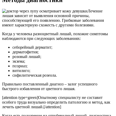
Лечение
лишая зависит от выявления основной причины,
способствующей его появлению. Грибковые заболевания
имеют характерную схожесть с другими болезнями.
Когда у человека разноцветный лишай, похожие симптомы
наблюдаются при следующих заболеваниях:
себорейный дерматит;
дерматофития;
розовый лишай;
экзема;
псориаз;
витилиго;
сифилитическая розеола.
Правильно поставленный диагноз – залог успешного
быстрого избавления от цветного лишая.
[attention type=green]Опытному специалисту не составит
особого труда визуально определить патологию и метод, как
лечить цветной лишай.[/attention]
Когда есть подозрение на отрубевидный лишай, диагностика