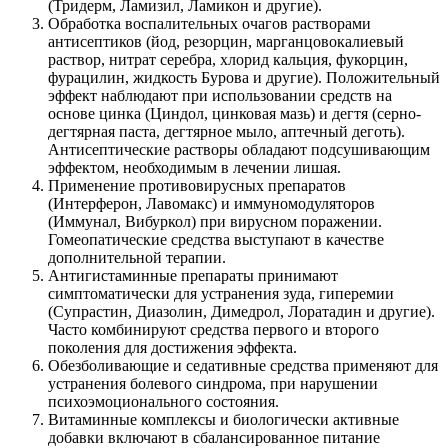
(Тридерм, Ламизил, Ламикон и другие).
Обработка воспалительных очагов растворами
антисептиков (йод, резорцин, марганцовокалиевый
раствор, нитрат серебра, хлорид кальция, фукорцин,
фурацилин, жидкость Бурова и другие). Положительный
эффект наблюдают при использовании средств на
основе цинка (Циндол, цинковая мазь) и дегтя (серно-
дегтярная паста, дегтярное мыло, аптечный деготь).
Антисептические растворы обладают подсушивающим
эффектом, необходимым в лечении лишая.
Применение противовирусных препаратов
(Интерферон, Лавомакс) и иммуномодуляторов
(Иммунал, Вибуркол) при вирусном поражении.
Гомеопатические средства выступают в качестве
дополнительной терапии.
Антигистаминные препараты принимают
симптоматически для устранения зуда, гиперемии
(Супрастин, Диазолин, Димедрол, Лоратадин и другие).
Часто комбинируют средства первого и второго
поколения для достижения эффекта.
Обезболивающие и седативные средства применяют для
устранения болевого синдрома, при нарушении
психоэмоционального состояния.
Витаминные комплексы и биологически активные
добавки включают в сбалансированное питание