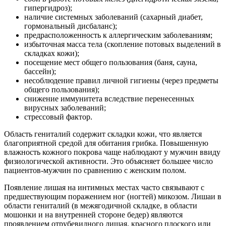
гипергидроз);
наличие системных заболеваний (сахарный диабет,
гормональный дисбаланс);
предрасположенность к аллергическим заболеваниям;
избыточная масса тела (скопление потовых выделений в
складках кожи);
посещение мест общего пользования (баня, сауна,
бассейн);
несоблюдение правил личной гигиены (через предметы
общего пользования);
снижение иммунитета вследствие перенесенных
вирусных заболеваний;
стрессовый фактор.
Область гениталий содержит складки кожи, что является
благоприятной средой для обитания грибка. Повышенную
влажность кожного покрова чаще наблюдают у мужчин ввиду
физиологической активности. Это объясняет большее число
пациентов-мужчин по сравнению с женским полом.
Появление лишая на интимных местах часто связывают с
предшествующим поражением ног (ногтей) микозом. Лишаи в
области гениталий (в межягодичной складке, в области
мошонки и на внутренней стороне бедер) являются
проявлением отрубевидного лишая, красного плоского или