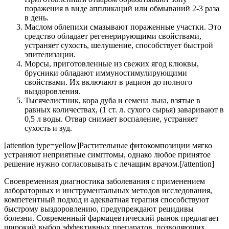
поражения в виде аппликаций или обмываний 2-3 раза
в день.
Маслом облепихи смазывают пораженные участки. Это
средство обладает регенерирующими свойствами,
устраняет сухость, шелушение, способствует быстрой
эпителизации.
Морсы, приготовленные из свежих ягод клюквы,
брусники обладают иммуностимулирующими
свойствами. Их включают в рацион до полного
выздоровления.
Тысячелистник, кора дуба и семена льна, взятые в
равных количествах, (1 ст. л. сухого сырья) заваривают в
0,5 л воды. Отвар снимает воспаление, устраняет
сухость и зуд.
[attention type=yellow]Растительные фитокомпозиции мягко
устраняют неприятные симптомы, однако любое принятое
решение нужно согласовывать с лечащим врачом.[/attention]
Своевременная диагностика заболевания с применением
лабораторных и инструментальных методов исследования,
компетентный подход и адекватная терапия способствуют
быстрому выздоровлению, предупреждают рецидивы
болезни. Современный фармацевтический рынок предлагает
широкий выбор эффективных препаратов, позволяющих