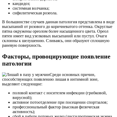
кандидоз;
системная волчанка;
сифилитическая розеола.
В большинстве случаев данная патология представлена в виде
высыпаний от розового до коричневатого оттенка. Округлые
пятна окружены ореолом более насыщенного цвета. Ореол
пятен имеет вид узелковых высыпаний или пустул. Очаги
склонны к шелушению. Сливаясь, они образуют сплошную
раневую поверхность.
Факторы, провоцирующие появление
патологии
Среди основных причин,
способствующих появлению лишая в интимной зоне,
выделяют следующие:
половой контакт с носителем инфекции (грибковой,
вирусной);
активное потоотделение при посещении спортзалов;
профессиональный фактор (высокая физическая
активность);
сбой в работе потовых желез (дисгидротическая экзема,