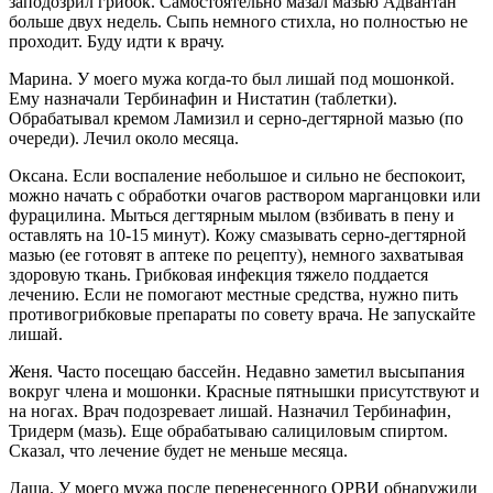
заподозрил грибок. Самостоятельно мазал мазью Адвантан
больше двух недель. Сыпь немного стихла, но полностью не
проходит. Буду идти к врачу.
Марина. У моего мужа когда-то был лишай под мошонкой.
Ему назначали Тербинафин и Нистатин (таблетки).
Обрабатывал кремом Ламизил и серно-дегтярной мазью (по
очереди). Лечил около месяца.
Оксана. Если воспаление небольшое и сильно не беспокоит,
можно начать с обработки очагов раствором марганцовки или
фурацилина. Мыться дегтярным мылом (взбивать в пену и
оставлять на 10-15 минут). Кожу смазывать серно-дегтярной
мазью (ее готовят в аптеке по рецепту), немного захватывая
здоровую ткань. Грибковая инфекция тяжело поддается
лечению. Если не помогают местные средства, нужно пить
противогрибковые препараты по совету врача. Не запускайте
лишай.
Женя. Часто посещаю бассейн. Недавно заметил высыпания
вокруг члена и мошонки. Красные пятнышки присутствуют и
на ногах. Врач подозревает лишай. Назначил Тербинафин,
Тридерм (мазь). Еще обрабатываю салициловым спиртом.
Сказал, что лечение будет не меньше месяца.
Даша. У моего мужа после перенесенного ОРВИ обнаружили