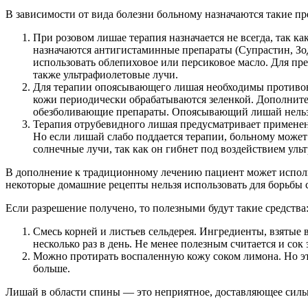
В зависимости от вида болезни больному назначаются такие пр
При розовом лишае терапия назначается не всегда, так к
назначаются антигистаминные препараты (Супрастин, Зод
использовать облепиховое или персиковое масло. Для п
также ультрафиолетовые лучи.
Для терапии опоясывающего лишая необходимы противов
кожи периодически обрабатываются зеленкой. Дополните
обезболивающие препараты. Опоясывающий лишай нельзя
Терапия отрубевидного лишая предусматривает применени
Но если лишай слабо поддается терапии, больному може
солнечные лучи, так как он гибнет под воздействием уль
В дополнение к традиционному лечению пациент может исполь
некоторые домашние рецепты нельзя использовать для борьбы
Если разрешение получено, то полезными будут такие средства
Смесь корней и листьев сельдерея. Ингредиенты, взятые 
несколько раз в день. Не менее полезным считается и сок
Можно протирать воспаленную кожу соком лимона. Но это
больше.
Лишай в области спины — это неприятное, доставляющее сильн