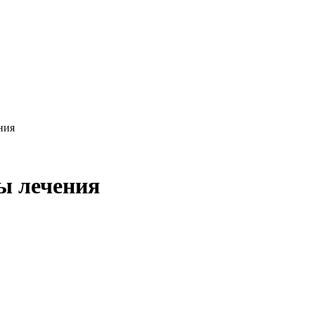
ния
ы лечения