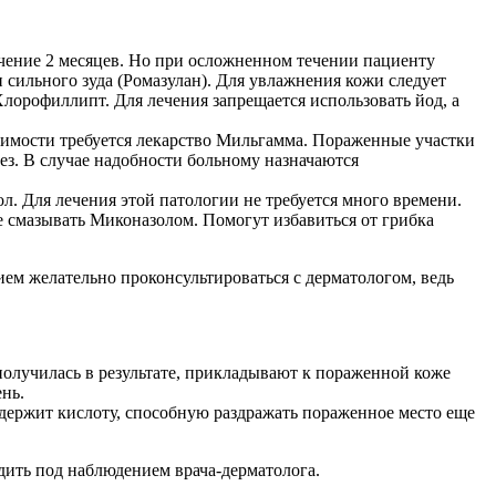
течение 2 месяцев. Но при осложненном течении пациенту
сильного зуда (Ромазулан). Для увлажнения кожи следует
орофиллипт. Для лечения запрещается использовать йод, а
имости требуется лекарство Мильгамма. Пораженные участки
з. В случае надобности больному назначаются
. Для лечения этой патологии не требуется много времени.
 смазывать Миконазолом. Помогут избавиться от грибка
ем желательно проконсультироваться с дерматологом, ведь
 получилась в результате, прикладывают к пораженной коже
ень.
одержит кислоту, способную раздражать пораженное место еще
дить под наблюдением врача-дерматолога.