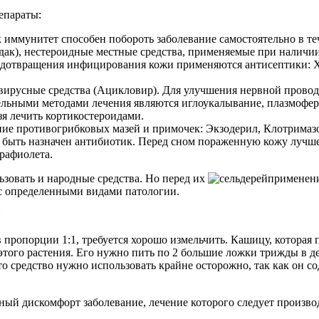
епараты:
ак иммунитет способен побороть заболевание самостоятельно в 
ак), нестероидные местные средства, применяемые при наличии 
редотвращения инфицирования кожи применяются антисептики: Хл
ирусные средства (Ацикловир). Для улучшения нервной провод
льными методами лечения являются иглоукалывание, плазмофере
 лечить кортикостероидами.
е противогрибковых мазей и примочек: Экзодерил, Клотримазол
т быть назначен антибиотик. Перед сном пораженную кожу лучше
трафиолета.
зовать и народные средства. Но перед их
применени
 с определенными видами патологии.
:
в пропорции 1:1, требуется хорошо измельчить. Кашицу, которая
 этого растения. Его нужно пить по 2 большие ложки трижды в д
 средство нужно использовать крайне осторожно, так как он с
ый дискомфорт заболевание, лечение которого следует произво