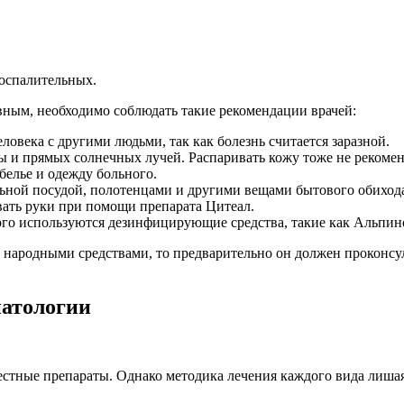
оспалительных.
вным, необходимо соблюдать такие рекомендации врачей:
овека с другими людьми, так как болезнь считается заразной.
 и прямых солнечных лучей. Распаривать кожу тоже не рекомен
белье и одежду больного.
ьной посудой, полотенцами и другими вещами бытового обиход
ать руки при помощи препарата Цитеал.
го используются дезинфицирующие средства, такие как Альпин
ие народными средствами, то предварительно он должен проконс
патологии
стные препараты. Однако методика лечения каждого вида лишая 