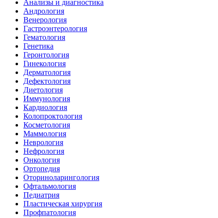
Анализы и диагностика
Андрология
Венерология
Гастроэнтерология
Гематология
Генетика
Геронтология
Гинекология
Дерматология
Дефектология
Диетология
Иммунология
Кардиология
Колопроктология
Косметология
Маммология
Неврология
Нефрология
Онкология
Ортопедия
Оториноларингология
Офтальмология
Педиатрия
Пластическая хирургия
Профпатология