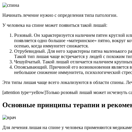
Начинать лечение нужно с определения типа патологии.
У человека на спине может появиться такой лишай:
Розовый. Он характеризуется наличием пятен круглой ил
появляется одно большое «материнское» пятно, вокруг ко
осенью, когда иммунитет снижается.
Отрубевидный. Для него характерны пятна маленького раз
Такой тип лишая чаще встречается у людей с похожим ти
Чешуйчатый. Такой лишай отличается наличием крупных че
Опоясывающий. Причиной его возникновения является ви
небольшое снижение иммунитета, психологический стрес
Эти типы лишая чаще всего локализуются в области спины. Ле
[attention type=yellow]Только розовый лишай может исчезнуть са
Основные принципы терапии и рекоме
Для лечения лишая на спине у человека применяются медикаме