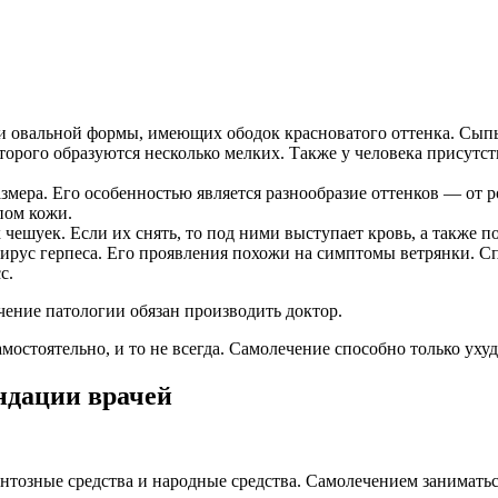
и овальной формы, имеющих ободок красноватого оттенка. Сыпь
торого образуются несколько мелких. Также у человека присутс
мера. Его особенностью является разнообразие оттенков — от р
пом кожи.
шуек. Если их снять, то под ними выступает кровь, а также по
рус герпеса. Его проявления похожи на симптомы ветрянки. Сп
с.
чение патологии обязан производить доктор.
мостоятельно, и то не всегда. Самолечение способно только ухудш
ндации врачей
нтозные средства и народные средства. Самолечением заниматься