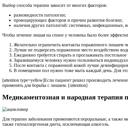
Выбор способа терапии зависит от многих факторов:
разновидности патологии;
провоцирующих факторов и причин развития болезни;
наличия других патологий: системных, инфекционных, в
Чтобы лечение лишая на спине у человека было более эффекти
Желательно ограничить контакты пораженного лишаем чел
Лучше не подвергать пораженное место воздействию воды
Ежедневно требуется стирать и проглаживать постельное 
Заразившемуся человеку нужно пользоваться индивидуал
После контакта с пораженной кожей лучше дезинфициров
В помещении пол нужно тоже мыть каждый день. Для это
[attention type=yellow]Если пациент решил производить лечен
применять для борьбы с лишаем. [/attention]
Медикаментозная и народная терапия 
Для терапии заболевания применяются пероральные, а также ме
также гипоаллергенная диета, исключающая алкоголь.