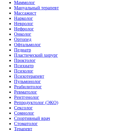
Маммолог
Мануальный терапевт
Массажист
Нарколог
Невролог
Нефролог
Онколог
Ортопед
Офтальмолог
Педиатр
Пластический хирург
Проктолог
Психиатр
Психолог
Психотерапевт
Пульмонолог
Реабилитолог
Ревматолог
Рентгенолог
Репродуктолог (ЭКО)
Сексолог
Сомнолог
Спортивный врач
Стоматолог
Терапевт