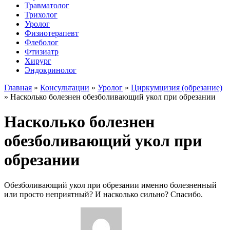
Травматолог
Трихолог
Уролог
Физиотерапевт
Флеболог
Фтизиатр
Хирург
Эндокринолог
Главная
»
Консультации
»
Уролог
»
Циркумцизия (обрезание)
»
Насколько болезнен обезболивающий укол при обрезании
Насколько болезнен
обезболивающий укол при
обрезании
Обезболивающий укол при обрезании именно болезненный
или просто неприятный? И насколько сильно? Спасибо.