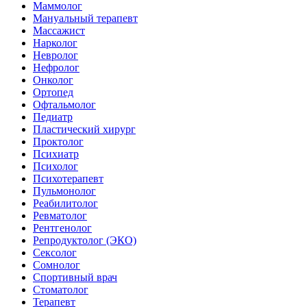
Маммолог
Мануальный терапевт
Массажист
Нарколог
Невролог
Нефролог
Онколог
Ортопед
Офтальмолог
Педиатр
Пластический хирург
Проктолог
Психиатр
Психолог
Психотерапевт
Пульмонолог
Реабилитолог
Ревматолог
Рентгенолог
Репродуктолог (ЭКО)
Сексолог
Сомнолог
Спортивный врач
Стоматолог
Терапевт