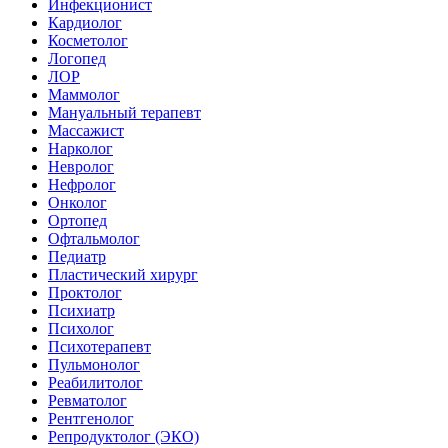
Инфекционист
Кардиолог
Косметолог
Логопед
ЛОР
Маммолог
Мануальный терапевт
Массажист
Нарколог
Невролог
Нефролог
Онколог
Ортопед
Офтальмолог
Педиатр
Пластический хирург
Проктолог
Психиатр
Психолог
Психотерапевт
Пульмонолог
Реабилитолог
Ревматолог
Рентгенолог
Репродуктолог (ЭКО)