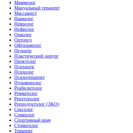
Маммолог
Мануальный терапевт
Массажист
Нарколог
Невролог
Нефролог
Онколог
Ортопед
Офтальмолог
Педиатр
Пластический хирург
Проктолог
Психиатр
Психолог
Психотерапевт
Пульмонолог
Реабилитолог
Ревматолог
Рентгенолог
Репродуктолог (ЭКО)
Сексолог
Сомнолог
Спортивный врач
Стоматолог
Терапевт