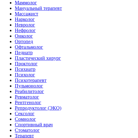
Маммолог
Мануальный терапевт
Массажист
Нарколог
Невролог
Нефролог
Онколог
Ортопед
Офтальмолог
Педиатр
Пластический хирург
Проктолог
Психиатр
Психолог
Психотерапевт
Пульмонолог
Реабилитолог
Ревматолог
Рентгенолог
Репродуктолог (ЭКО)
Сексолог
Сомнолог
Спортивный врач
Стоматолог
Терапевт