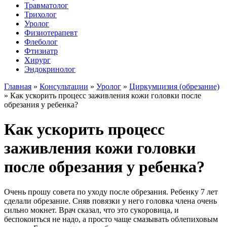
Травматолог
Трихолог
Уролог
Физиотерапевт
Флеболог
Фтизиатр
Хирург
Эндокринолог
Главная
»
Консультации
»
Уролог
»
Циркумцизия (обрезание)
»
Как ускорить процесс заживления кожи головки после
обрезания у ребенка?
Как ускорить процесс
заживления кожи головки
после обрезания у ребенка?
Очень прошу совета по уходу после обрезания. Ребенку 7 лет
сделали обрезание. Сняв повязки у него головка члена очень
сильно мокнет. Врач сказал, что это сукоровица, и
беспокоиться не надо, а просто чаще смазывать облепиховым