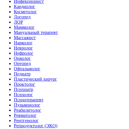
Инфекционист
Кардиолог
Косметолог
Логопед
ЛОР
Маммолог
Мануальный терапевт
Массажист
Нарколог
Невролог
Нефролог
Онколог
Ортопед
Офтальмолог
Педиатр
Пластический хирург
Проктолог
Психиатр
Психолог
Психотерапевт
Пульмонолог
Реабилитолог
Ревматолог
Рентгенолог
Репродуктолог (ЭКО)