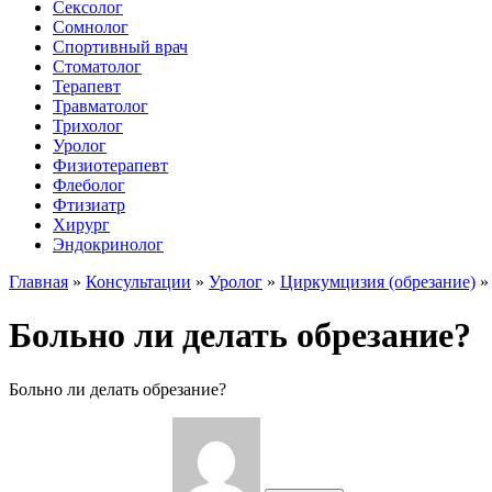
Сексолог
Сомнолог
Спортивный врач
Стоматолог
Терапевт
Травматолог
Трихолог
Уролог
Физиотерапевт
Флеболог
Фтизиатр
Хирург
Эндокринолог
Главная
»
Консультации
»
Уролог
»
Циркумцизия (обрезание)
Больно ли делать обрезание?
Больно ли делать обрезание?