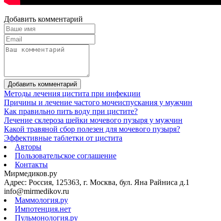
Добавить комментарий
Добавить комментарий
Методы лечения цистита при инфекции
Причины и лечение частого мочеиспускания у мужчин
Как правильно пить воду при цистите?
Лечение склероза шейки мочевого пузыря у мужчин
Какой травяной сбор полезен для мочевого пузыря?
Эффективные таблетки от цистита
Авторы
Пользовательское соглашение
Контакты
Мирмедиков.ру
Адрес: Россия, 125363, г. Москва, бул. Яна Райниса д.1
info@mirmedikov.ru
Маммология.ру
Импотенция.нет
Пульмонология.ру