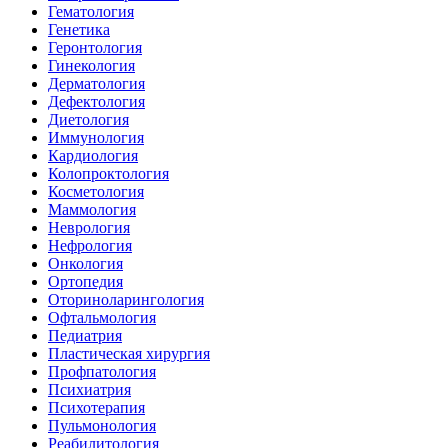
Гематология
Генетика
Геронтология
Гинекология
Дерматология
Дефектология
Диетология
Иммунология
Кардиология
Колопроктология
Косметология
Маммология
Неврология
Нефрология
Онкология
Ортопедия
Оториноларингология
Офтальмология
Педиатрия
Пластическая хирургия
Профпатология
Психиатрия
Психотерапия
Пульмонология
Реабилитология