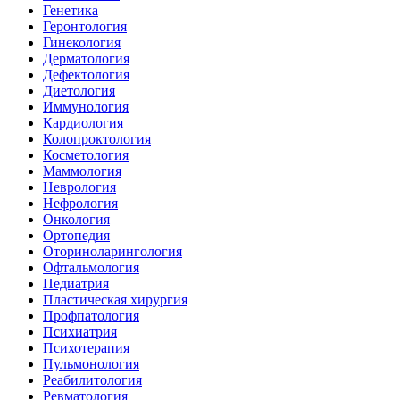
Генетика
Геронтология
Гинекология
Дерматология
Дефектология
Диетология
Иммунология
Кардиология
Колопроктология
Косметология
Маммология
Неврология
Нефрология
Онкология
Ортопедия
Оториноларингология
Офтальмология
Педиатрия
Пластическая хирургия
Профпатология
Психиатрия
Психотерапия
Пульмонология
Реабилитология
Ревматология