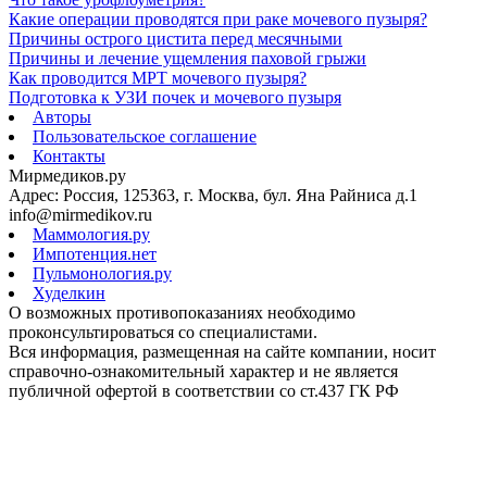
Какие операции проводятся при раке мочевого пузыря?
Причины острого цистита перед месячными
Причины и лечение ущемления паховой грыжи
Как проводится МРТ мочевого пузыря?
Подготовка к УЗИ почек и мочевого пузыря
Авторы
Пользовательское соглашение
Контакты
Мирмедиков.ру
Адрес: Россия, 125363, г. Москва, бул. Яна Райниса д.1
info@mirmedikov.ru
Маммология.ру
Импотенция.нет
Пульмонология.ру
Худелкин
О возможных противопоказаниях необходимо
проконсультироваться со специалистами.
Вся информация, размещенная на сайте компании, носит
справочно-ознакомительный характер и не является
публичной офертой в соответствии со ст.437 ГК РФ