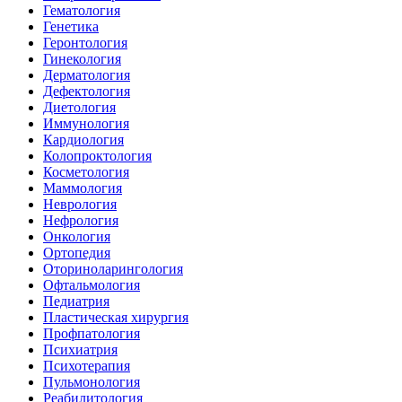
Гематология
Генетика
Геронтология
Гинекология
Дерматология
Дефектология
Диетология
Иммунология
Кардиология
Колопроктология
Косметология
Маммология
Неврология
Нефрология
Онкология
Ортопедия
Оториноларингология
Офтальмология
Педиатрия
Пластическая хирургия
Профпатология
Психиатрия
Психотерапия
Пульмонология
Реабилитология