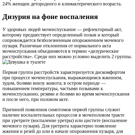
24% женщин детородного и климактерического возраста.
Дизурия на фоне воспаления
У здоровых людей мочеиспускание — рефлекторный акт,
которому предшествует определенный позыв и который
сопровождается безболезненным опорожнением мочевого
пузыря. Различные отклонения от нормального акта
мочеиспускания объединяются в термин «дизурические
расстройства». Среди них можно условно выделить 2 группы.
Первая группа расстройств характеризуется дискомфортом
при процессе мочеиспускания, выражающимся жжением,
зудом, болями внизу живота; в остром периоде —
повышением температуры, частыми позывами к
мочеиспусканию, резями и болями во время мочеиспускания
и после него, при половом акте.
Причиной появления симптомов первой группы служит
наличие воспалительных процессов в мочеполовом тракте
при уретрите (воспаление уретры) или цистите (воспаление
мочевого пузыря). Для уретрита характерно появление
жжения и резей до или в начале опорожнения пузыря, для