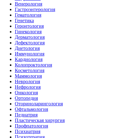
Венерология
Гастроэнтерология
Гематология
Генетика
Геронтология
Гинекология
Дерматология
Дефектология
Диетология
Иммунология
Кардиология
Колопроктология
Косметология
Маммология
Неврология
Нефрология
Онкология
Ортопедия
Оториноларингология
Офтальмология
Педиатрия
Пластическая хирургия
Профпатология
Психиатрия
Психотерапия