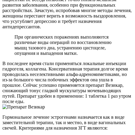
развития заболевания, особенно при функциональных
расстройствах. Зачастую, испробовав многие методы лечения,
женщины перестают верить в возможность выздоровления,
что усугубляет депрессию и требует назначения
антидепрессантов.
При органических поражениях выполняются
различные виды операций по восстановлению
мышц тазового дна, устранению цистоцеле,
опущения и выпадения матки.
В последнее время стали применяться локальные инъекции
гидрогеля, коллагена. Консервативная терапия долгое время
проводилась неселективными альфа-адреномиметиками, но
из-за большого числа побочных эффектов она ушла в
прошлое. Сейчас успешно применяется препарат Везикар,
снижающий тонус гладкой мускулатуры мочевыводящих
путей. Препарат удобен в применении: 1 таблетка 1 раз утром
после еды.
Гормональное лечение эстрогенами назначается как в виде
заместительной терапии, так и местно, в виде вагинальных
свечей. Критериями для назначения ЗГТ являются: