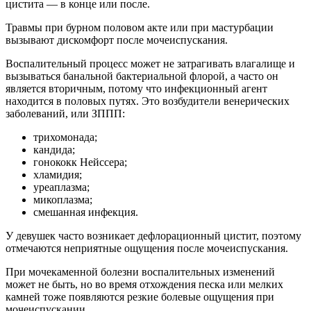
цистита — в конце или после.
Травмы при бурном половом акте или при мастурбации
вызывают дискомфорт после мочеиспускания.
Воспалительный процесс может не затрагивать влагалище и
вызываться банальной бактериальной флорой, а часто он
является вторичным, потому что инфекционный агент
находится в половых путях. Это возбудители венерических
заболеваний, или ЗППП:
трихомонада;
кандида;
гонококк Нейссера;
хламидия;
уреаплазма;
микоплазма;
смешанная инфекция.
У девушек часто возникает дефлорационный цистит, поэтому
отмечаются неприятные ощущения после мочеиспускания.
При мочекаменной болезни воспалительных изменений
может не быть, но во время отхождения песка или мелких
камней тоже появляются резкие болевые ощущения при
мочеиспускании.