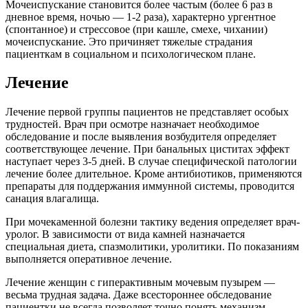
Мочеиспускание становится более частым (более 6 раз в
дневное время, ночью — 1-2 раза), характерно ургентное
(спонтанное) и стрессовое (при кашле, смехе, чихании)
мочеиспускание. Это причиняет тяжелые страдания
пациенткам в социальном и психологическом плане.
Лечение
Лечение первой группы пациентов не представляет особых
трудностей. Врач при осмотре назначает необходимое
обследование и после выявления возбудителя определяет
соответствующее лечение. При банальных циститах эффект
наступает через 3-5 дней. В случае специфической патологии
лечение более длительное. Кроме антибиотиков, применяются
препараты для поддержания иммунной системы, проводится
санация влагалища.
При мочекаменной болезни тактику ведения определяет врач-
уролог. В зависимости от вида камней назначается
специальная диета, спазмолитики, уролитики. По показаниям
выполняется оперативное лечение.
Лечение женщин с гиперактивным мочевым пузырем —
весьма трудная задача. Даже всестороннее обследование
пациентки не всегда позволяет точно понять механизм