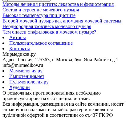
Методы лечения цистита: лекарства и физиотерапия
Состав и строение мочевого пузыря
Высокая температура при цистите
Второй мочевой пузырь как аномалия мочевой системы
Неоднородная эховзвесь мочевого пузыря
Чем опасен стафилококк в мочевом пузыре?
Авторы
Пользовательское соглашение
Контакты
Мирмедиков.ру
Адрес: Россия, 125363, г. Москва, бул. Яна Райниса д.1
info@mirmedikov.ru
Маммология.ру
Импотенция.нет
Пульмонология.ру
Худелкин
О возможных противопоказаниях необходимо
проконсультироваться со специалистами.
Вся информация, размещенная на сайте компании, носит
справочно-ознакомительный характер и не является
публичной офертой в соответствии со ст.437 ГК РФ