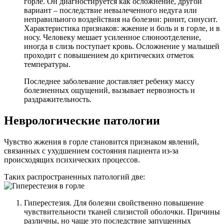
горле. Он диагностируется как осложнение, другой
вариант – последствие невылеченного недуга или
неправильного воздействия на болезни: ринит, синусит.
Характеристика признаков: жжение и боль и в горле, и в
носу. Человеку мешает усиленное слюноотделение,
иногда в слизь поступает кровь. Осложнение у малышей
проходит с повышением до критических отметок
температуры.
Последнее заболевание доставляет ребенку массу
болезненных ощущений, вызывает нервозность и
раздражительность.
Неврологические патологии
Чувство жжения в горле становится признаком явлений,
связанных с ухудшением состояния пациента из-за
происходящих психических процессов.
Таких распространенных патологий две:
Гиперестезия. Для болезни свойственно повышение
чувствительности тканей слизистой оболочки. Причины
различны, но чаще это последствие запущенных