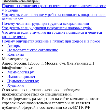
Добавить комментарий
Причины появления красных пятен на коже в интимной зоне
у мужчин
Что делать если на языке у ребенка появились покраснение и
белый налет
Почему чешется грудь при грудном вскармливании
Что делать если у девочки покраснели половые губы
Что делать если у мужчин на грудине появились и чешутся
красные пятна
Почему ощущается жжение в пятках при ходьбе и в покое
Авторы
Пользовательское соглашение
Контакты
Мирмедиков.ру
Адрес: Россия, 125363, г. Москва, бул. Яна Райниса д.1
info@mirmedikov.ru
Маммология.ру
Импотенция.нет
Пульмонология.ру
Худелкин
О возможных противопоказаниях необходимо
проконсультироваться со специалистами.
Вся информация, размещенная на сайте компании, носит
справочно-ознакомительный характер и не является
публичной офертой в соответствии со ст.437 ГК РФ