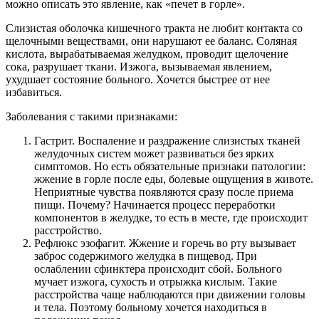
можно описать это явление, как «печет в горле».
Слизистая оболочка кишечного тракта не любит контакта со
щелочными веществами, они нарушают ее баланс. Соляная
кислота, вырабатываемая желудком, проводит щелочение
сока, разрушает ткани. Изжога, вызываемая явлением,
ухудшает состояние больного. Хочется быстрее от нее
избавиться.
Заболевания с такими признаками:
Гастрит. Воспаление и раздражение слизистых тканей
желудочных систем может развиваться без ярких
симптомов. Но есть обязательные признаки патологии:
жжение в горле после еды, болевые ощущения в животе.
Неприятные чувства появляются сразу после приема
пищи. Почему? Начинается процесс переработки
компонентов в желудке, то есть в месте, где происходит
расстройство.
Рефлюкс эзофагит. Жжение и горечь во рту вызывает
заброс содержимого желудка в пищевод. При
ослаблении сфинктера происходит сбой. Больного
мучает изжога, сухость и отрыжка кислым. Такие
расстройства чаще наблюдаются при движении головы
и тела. Поэтому больному хочется находиться в