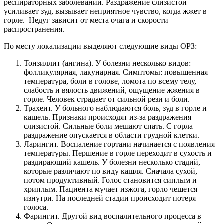
респираторных заболеваний. Раздражение слизистой
усиливает зуд, вызывает неприятное чувство, когда жжет в
горле. Недуг зависит от места очага и скорости
распространения.
По месту локализации выделяют следующие виды ОРЗ:
Тонзиллит (ангина). У болезни несколько видов:
фолликулярная, лакунарная. Симптомы: повышенная
температура, боли в голове, ломота по всему телу,
слабость и вялость движений, ощущение жжения в
горле. Человек страдает от сильной рези и боли.
Трахеит. У больного наблюдаются боль, зуд в горле и
кашель. Признаки происходят из-за раздражения
слизистой. Сильные боли мешают спать. С горла
раздражение опускается в области грудной клетки.
Ларингит. Воспаление гортани начинается с появления
температуры. Першение в горле переходит в сухость и
раздирающий кашель. У болезни несколько стадий,
которые различают по виду кашля. Сначала сухой,
потом продуктивный. Голос становится сиплым и
хриплым. Пациента мучает изжога, горло чешется
изнутри. На последней стадии происходит потеря
голоса.
Фарингит. Другой вид воспалительного процесса в