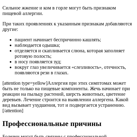
Сильное жжение и ком в горле могут быть признаком
пищевой аллергии.
При таких проявлениях к указанным признакам добавляются
другие:
пациент начинает беспричинно кашлять;
наблюдается одышка;
отделяется и скапливается слюна, которая заполняет
ротовую полость;
в носу появляется зуд;
вокруг глаз увеличивается «слезливость», отечность,
появляются рези в глазах.
[attention type=yellow]Аллергия при этих симптомах может
быть не только на пищевые компоненты. Жечь начинает при
реакции на пыльцу растений, шерсть животных, цветение
деревьев. Лечение строится на выявлении аллергена. Какой
вид вызывает ухудшения, тот и подвергается устранению.
[/attention]
Профессиональные причины
Болезни могут быть связаны с профессиональной