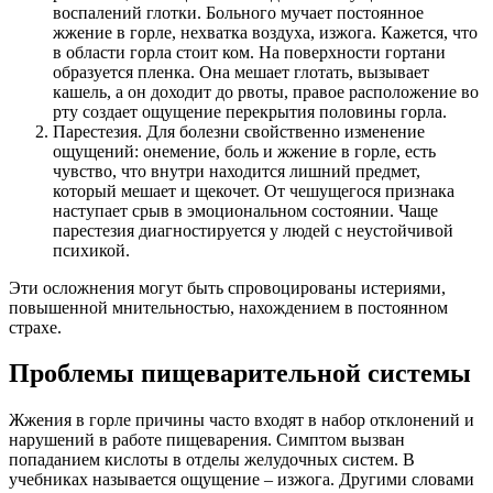
воспалений глотки. Больного мучает постоянное
жжение в горле, нехватка воздуха, изжога. Кажется, что
в области горла стоит ком. На поверхности гортани
образуется пленка. Она мешает глотать, вызывает
кашель, а он доходит до рвоты, правое расположение во
рту создает ощущение перекрытия половины горла.
Парестезия. Для болезни свойственно изменение
ощущений: онемение, боль и жжение в горле, есть
чувство, что внутри находится лишний предмет,
который мешает и щекочет. От чешущегося признака
наступает срыв в эмоциональном состоянии. Чаще
парестезия диагностируется у людей с неустойчивой
психикой.
Эти осложнения могут быть спровоцированы истериями,
повышенной мнительностью, нахождением в постоянном
страхе.
Проблемы пищеварительной системы
Жжения в горле причины часто входят в набор отклонений и
нарушений в работе пищеварения. Симптом вызван
попаданием кислоты в отделы желудочных систем. В
учебниках называется ощущение – изжога. Другими словами