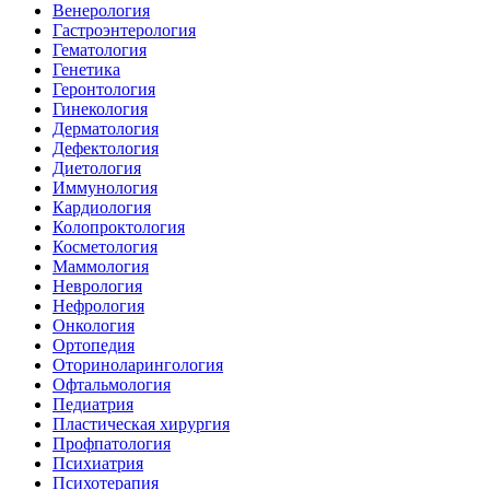
Венерология
Гастроэнтерология
Гематология
Генетика
Геронтология
Гинекология
Дерматология
Дефектология
Диетология
Иммунология
Кардиология
Колопроктология
Косметология
Маммология
Неврология
Нефрология
Онкология
Ортопедия
Оториноларингология
Офтальмология
Педиатрия
Пластическая хирургия
Профпатология
Психиатрия
Психотерапия