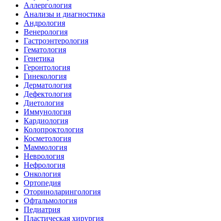
Аллергология
Анализы и диагностика
Андрология
Венерология
Гастроэнтерология
Гематология
Генетика
Геронтология
Гинекология
Дерматология
Дефектология
Диетология
Иммунология
Кардиология
Колопроктология
Косметология
Маммология
Неврология
Нефрология
Онкология
Ортопедия
Оториноларингология
Офтальмология
Педиатрия
Пластическая хирургия