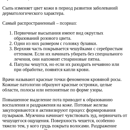
Сыпь изменяет цвет кожи в период развития заболеваний
дерматологического характера.
Самый распространенный – псориаз:
Первичные высыпания имеют вид округлых
образований розового цвета.
Одни из них размером с головку булавки.
Верхняя часть покрывается чешуйками с серебристым
оттенком. Если их начинать убирать без специального
лечения, они напомнят стеариновые пятна.
Папулы чешутся, но если их разодрать нечаянно или
при обработке, появятся капли крови.
Врачи называют красные точки феноменом кровяной росы.
Кожные патологии образуют красные островки, целые
области, полосы или непонятные по форме узоры.
Повышенное выделение пота приводит к образованию
воспаления и раздражения на коже. Потовые железы
закупориваются и активизируют процесс формирования
пузырьков. Мужчина начинает чувствовать зуд, нервничать от
чешущегося ощущения. Поверхность чешется, особенно
тяжело тем, у кого грудь покрыта волосами. Раздражение