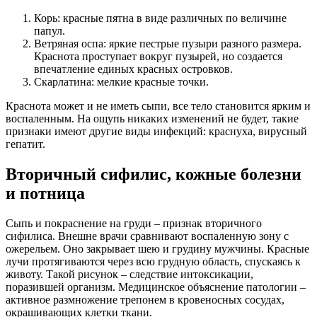
Корь: красные пятна в виде различных по величине
папул.
Ветряная оспа: яркие пестрые пузыри разного размера.
Краснота проступает вокруг пузырей, но создается
впечатление единых красных островков.
Скарлатина: мелкие красные точки.
Краснота может и не иметь сыпи, все тело становится ярким и
воспаленным. На ощупь никаких изменений не будет, такие
признаки имеют другие виды инфекций: краснуха, вирусный
гепатит.
Вторичный сифилис, кожные болезни
и потница
Сыпь и покраснение на груди – признак вторичного
сифилиса. Внешне врачи сравнивают воспаленную зону с
ожерельем. Оно закрывает шею и грудину мужчины. Красные
лучи протягиваются через всю грудную область, спускаясь к
животу. Такой рисунок – следствие интоксикации,
поразившей организм. Медицинское объяснение патологии –
активное размножение трепонем в кровеносных сосудах,
окрашивающих клетки ткани.