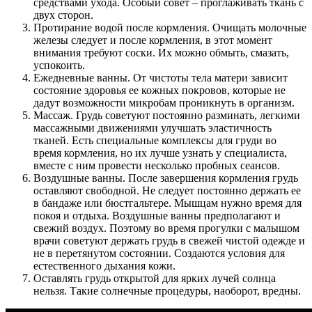
средствами ухода. Особый совет – проглаживать ткань с
двух сторон.
Протирание водой после кормления. Очищать молочные
железы следует и после кормления, в этот момент
внимания требуют соски. Их можно обмыть, смазать,
успокоить.
Ежедневные ванны. От чистоты тела матери зависит
состояние здоровья ее кожных покровов, которые не
дадут возможности микробам проникнуть в организм.
Массаж. Грудь советуют постоянно разминать, легкими
массажными движениями улучшать эластичность
тканей. Есть специальные комплексы для груди во
время кормления, но их лучше узнать у специалиста,
вместе с ним провести несколько пробных сеансов.
Воздушные ванны. После завершения кормления грудь
оставляют свободной. Не следует постоянно держать ее
в бандаже или бюстгальтере. Мышцам нужно время для
покоя и отдыха. Воздушные ванны предполагают и
свежий воздух. Поэтому во время прогулки с малышом
врачи советуют держать грудь в свежей чистой одежде и
не в перетянутом состоянии. Создаются условия для
естественного дыхания кожи.
Оставлять грудь открытой для ярких лучей солнца
нельзя. Такие солнечные процедуры, наоборот, вредны.