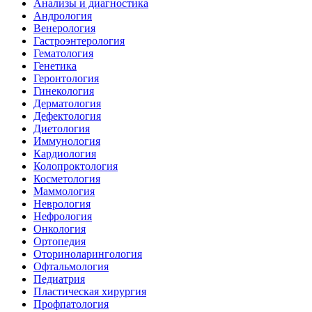
Анализы и диагностика
Андрология
Венерология
Гастроэнтерология
Гематология
Генетика
Геронтология
Гинекология
Дерматология
Дефектология
Диетология
Иммунология
Кардиология
Колопроктология
Косметология
Маммология
Неврология
Нефрология
Онкология
Ортопедия
Оториноларингология
Офтальмология
Педиатрия
Пластическая хирургия
Профпатология