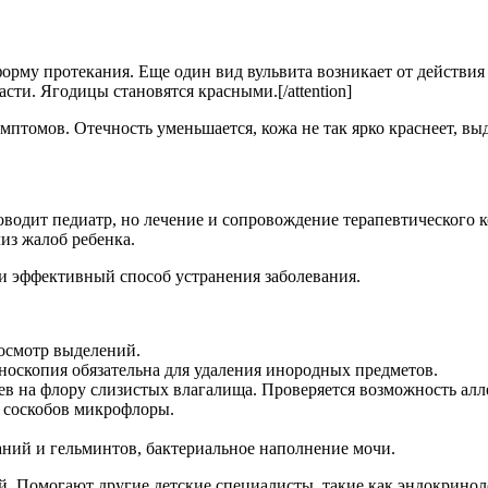
ю форму протекания. Еще один вид вульвита возникает от действи
сти. Ягодицы становятся красными.[/attention]
томов. Отечность уменьшается, кожа не так ярко краснеет, выд
одит педиатр, но лечение и сопровождение терапевтического к
из жалоб ребенка.
и эффективный способ устранения заболевания.
 осмотр выделений.
носкопия обязательна для удаления инородных предметов.
ев на флору слизистых влагалища. Проверяется возможность алл
 соскобов микрофлоры.
аний и гельминтов, бактериальное наполнение мочи.
 Помогают другие детские специалисты, такие как эндокринолог