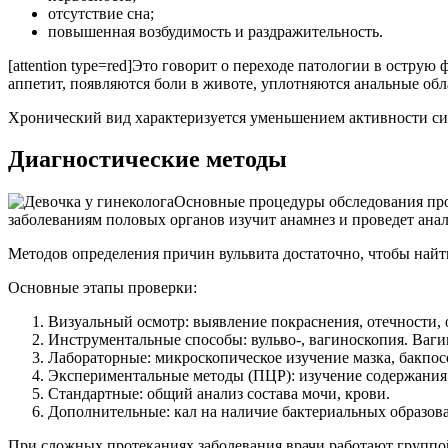
отсутствие сна;
повышенная возбудимость и раздражительность.
[attention type=red]Это говорит о переходе патологии в остру
аппетит, появляются боли в животе, уплотняются анальные обла
Хронический вид характеризуется уменьшением активности симп
Диагностические методы
Основные процедуры обследования пров
заболеваниям половых органов изучит анамнез и проведет анал
Методов определения причин вульвита достаточно, чтобы найт
Основные этапы проверки:
Визуальный осмотр: выявление покраснения, отечности,
Инструментальные способы: вульво-, вагиноскопия. Ваги
Лабораторные: микроскопическое изучение мазка, бакпос
Экспериментальные методы (ПЦР): изучение содержания
Стандартные: общий анализ состава мочи, крови.
Дополнительные: кал на наличие бактериальных образов
При сложных протеканиях заболевания врачи работают группой.