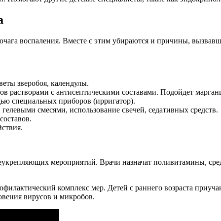
а
очага воспаления. Вместе с этим убираются и причины, вызвав
веты зверобоя, календулы.
ов растворами с антисептическими составами. Подойдет марган
ью специальных приборов (ирригатор).
гелевыми смесями, использование свечей, седативных средств.
составов.
ствия.
общеукрепляющих мероприятий. Врачи назначат поливитамины, ср
офилактический комплекс мер. Детей с раннего возраста приуч
овения вирусов и микробов.