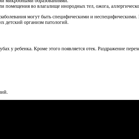
ми микробными образованиями.
и помещения во влагалище инородных тел, ожога, аллергическо
заболевания могут быть специфическими и неспецифическими. К
их детский организм патологий.
бах у ребенка. Кроме этого появляется отек. Раздражение перех
ний.