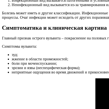
Инфекционный вид вызывается патогенными и условны
Неинфекционный вид вызывается из-за травмирования ил
Болезнь может иметь и другие классификации. Инфекционные 
процессы. Очаг инфекции может исходить от других поразивш
Симптоматика и клиническая картина
Главный признак острого вульвита – покраснение на половых гу
Симптомы вульвита:
зуд;
жжение в области промежностей;
боли при мочеиспускании;
эрозии и язвы (неспецифическая форма);
неприятные ощущения во время движений и прикоснове