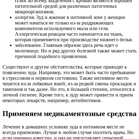
Плюс ко всему, выделения с кровью являются хорошей
питательной средой для различных патогенных
микроорганизмов;
аллергия. Зуд и жжение в интимной зоне у женщин
может начаться не только из-за раздражающих
компонентов используемого мыла или геля.
Аллергическая реакция часто начинается на ткань,
которая применяется при производстве нижнего белья;
заболевание. Главным образом здесь речь идет о
молочнице. Но и ряд других болезней также может стать
причиной подобного проявления.
Существуют и другие обстоятельства, которые приводят к
появлению зуда. Например, это может быть часто пребывание
в стрессовом и нервном состоянии. Также интимное место
чешется из-за лобковых вшей, из-за редкой смены прокладок и
тампонов и так далее. Но это, в большей степени, относится к
личной гигиене. Кроме того, к зуду может привести и прием
некоторых лекарств, например, антибиотиков.
Применяем медикаментозные средства
Лечение в домашних условиях зуда в интимном месте не
всегда приемлемо. Лучше в любом случае посетить врача. Но
если причина известна, и она не представляет серьезной