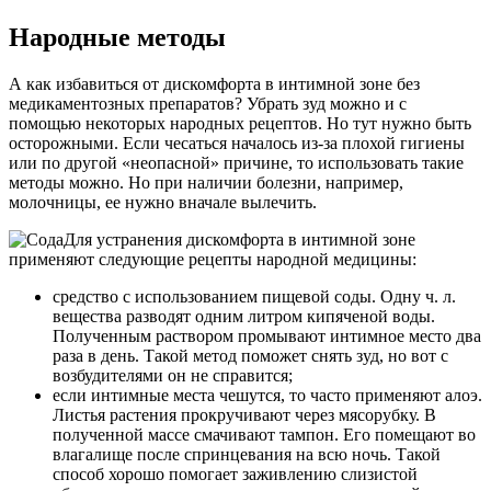
Народные методы
А как избавиться от дискомфорта в интимной зоне без
медикаментозных препаратов? Убрать зуд можно и с
помощью некоторых народных рецептов. Но тут нужно быть
осторожными. Если чесаться началось из-за плохой гигиены
или по другой «неопасной» причине, то использовать такие
методы можно. Но при наличии болезни, например,
молочницы, ее нужно вначале вылечить.
Для устранения дискомфорта в интимной зоне
применяют следующие рецепты народной медицины:
средство с использованием пищевой соды. Одну ч. л.
вещества разводят одним литром кипяченой воды.
Полученным раствором промывают интимное место два
раза в день. Такой метод поможет снять зуд, но вот с
возбудителями он не справится;
если интимные места чешутся, то часто применяют алоэ.
Листья растения прокручивают через мясорубку. В
полученной массе смачивают тампон. Его помещают во
влагалище после спринцевания на всю ночь. Такой
способ хорошо помогает заживлению слизистой