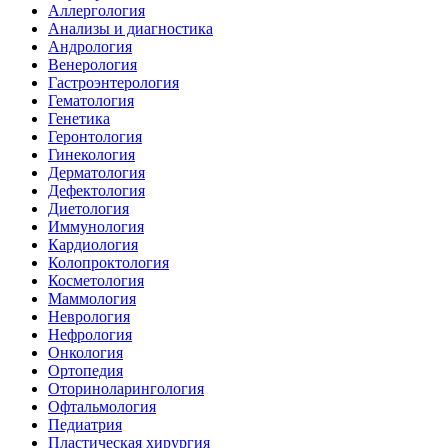
Аллергология
Анализы и диагностика
Андрология
Венерология
Гастроэнтерология
Гематология
Генетика
Геронтология
Гинекология
Дерматология
Дефектология
Диетология
Иммунология
Кардиология
Колопроктология
Косметология
Маммология
Неврология
Нефрология
Онкология
Ортопедия
Оториноларингология
Офтальмология
Педиатрия
Пластическая хирургия