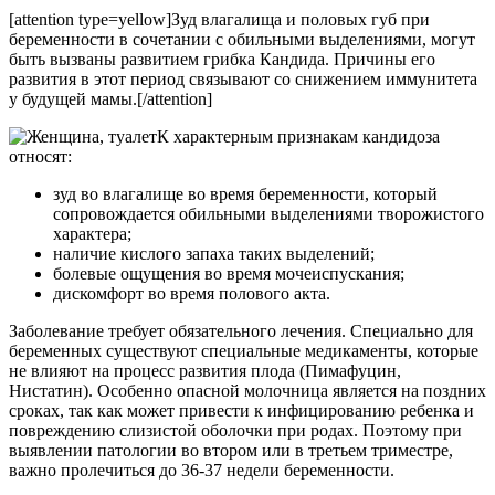
[attention type=yellow]Зуд влагалища и половых губ при
беременности в сочетании с обильными выделениями, могут
быть вызваны развитием грибка Кандида. Причины его
развития в этот период связывают со снижением иммунитета
у будущей мамы.[/attention]
К характерным признакам кандидоза
относят:
зуд во влагалище во время беременности, который
сопровождается обильными выделениями творожистого
характера;
наличие кислого запаха таких выделений;
болевые ощущения во время мочеиспускания;
дискомфорт во время полового акта.
Заболевание требует обязательного лечения. Специально для
беременных существуют специальные медикаменты, которые
не влияют на процесс развития плода (Пимафуцин,
Нистатин). Особенно опасной молочница является на поздних
сроках, так как может привести к инфицированию ребенка и
повреждению слизистой оболочки при родах. Поэтому при
выявлении патологии во втором или в третьем триместре,
важно пролечиться до 36-37 недели беременности.