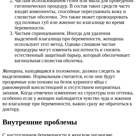
Частым использованием гелей или мыла для проведения
гигиенических процедур. В состав таких средств часто
входят компоненты, способные пересушивать кожу и
слизистые оболочки. Это также может провоцировать
зуд половых губ или жжение во влагалище во время
беременности.
Частым спринцеванием. Иногда для удаления
выделений влагалища при беременности, женщины
используют этот метод. Однако слишком частые
процедуры могут изменить кислотность и снизить
естественный защитный барьер, который обеспечивает
вагинальная слизистая оболочка.
Женщина, находящаяся в положении, должна следить за
выделениями. Нормальным считается, если они будут
прозрачные или похожи на белок куриного яйца с
равномерной консистенцией и отсутствием неприятных
запахов. Когда отмечено изменение их структуры или оттенка,
особенно если у женщин наблюдается чувство зуда и жжения
во влагалище при беременности, важно сразу же обратиться к
доктору.
Внутренние проблемы
С наступлением беременности в женском организме