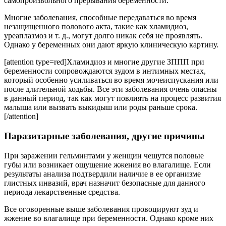
самопроизвольного прерывания беременности.
Многие заболевания, способные передаваться во время
незащищенного полового акта, такие как хламидиоз,
уреаплазмоз и т. д., могут долго никак себя не проявлять.
Однако у беременных они дают яркую клиническую картину.
[attention type=red]Хламидиоз и многие другие ЗППП при
беременности сопровождаются зудом в интимных местах,
который особенно усиливаться во время мочеиспускания или
после длительной ходьбы. Все эти заболевания очень опасны
в данный период, так как могут повлиять на процесс развития
малыша или вызвать выкидыш или роды раньше срока.
[/attention]
Паразитарные заболевания, другие причины
При заражении гельминтами у женщин чешутся половые
губы или возникает ощущение жжения во влагалище. Если
результаты анализа подтвердили наличие в ее организме
глистных инвазий, врач назначит безопасные для данного
периода лекарственные средства.
Все оговоренные выше заболевания провоцируют зуд и
жжение во влагалище при беременности. Однако кроме них