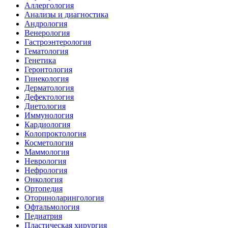
Аллергология
Анализы и диагностика
Андрология
Венерология
Гастроэнтерология
Гематология
Генетика
Геронтология
Гинекология
Дерматология
Дефектология
Диетология
Иммунология
Кардиология
Колопроктология
Косметология
Маммология
Неврология
Нефрология
Онкология
Ортопедия
Оториноларингология
Офтальмология
Педиатрия
Пластическая хирургия