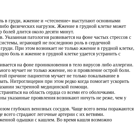
ль в груди, жжение и «стеснение» выступают основными
либо физических нагрузок. Жжение в грудной клетке может
 болей длится около десяти минут.
Указанная патология развивается на фоне частых стрессов с
системы, играющей не последнюю роль в сердечной
груди. При этом возникает не только жжение в грудной клетке,
ую боль и жжение в грудной клетке удается устранить с
ивается на фоне проникновения в тело вирусов либо аллергии.
ного мучает не только жжение, но и проявление острой боли.
этой причине пациентов мучает не только покалывание в
зать. Нитроглицерин при этом редко когда помогает ускорить
азании экстренной медицинской помощи.
раняться на область сердца со всеми его оболочками.
ны указанные проявления возникают ничуть не реже, чем у
бозом глубоких венозных сосудов. Чаще всего вены поражаются
е всего страдают легочные артерии с их ветвями.
аженной одышки с кашлем. Во время кашля возможно