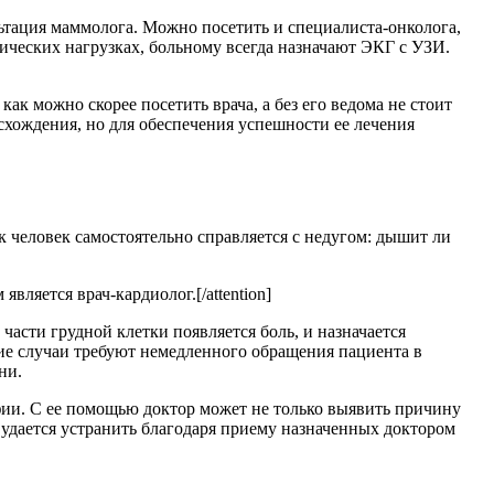
льтация маммолога. Можно посетить и специалиста-онколога,
еских нагрузках, больному всегда назначают ЭКГ с УЗИ.
к можно скорее посетить врача, а без его ведома не стоит
схождения, но для обеспечения успешности ее лечения
к человек самостоятельно справляется с недугом: дышит ли
вляется врач-кардиолог.[/attention]
части грудной клетки появляется боль, и назначается
ие случаи требуют немедленного обращения пациента в
ни.
фии. С ее помощью доктор может не только выявить причину
и удается устранить благодаря приему назначенных доктором