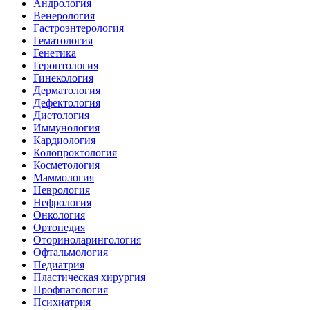
Андрология
Венерология
Гастроэнтерология
Гематология
Генетика
Геронтология
Гинекология
Дерматология
Дефектология
Диетология
Иммунология
Кардиология
Колопроктология
Косметология
Маммология
Неврология
Нефрология
Онкология
Ортопедия
Оториноларингология
Офтальмология
Педиатрия
Пластическая хирургия
Профпатология
Психиатрия