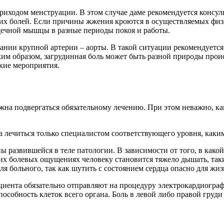
приходом менструации. В этом случае даме рекомендуется консу
 болей. Если причины жжения кроются в осуществляемых физич
дечной мышцы в разные периоды покоя и работы.
ии крупной артерии – аорты. В такой ситуации рекомендуется ка
ким образом, загрудинная боль может быть разной природы прои
кие мероприятия.
жна подвергаться обязательному лечению. При этом неважно, ка
а лечиться только специалистом соответствующего уровня, каким я
развившейся в теле патологии. В зависимости от того, в какой 
их болевых ощущениях человеку становится тяжело дышать, так
 больного, так как шутить с состоянием сердца опасно для жиз
циента обязательно отправляют на процедуру электрокардиогра
пособность клеток всего органа. Боль в левой либо правой груд