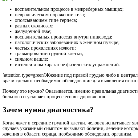
воспалительном процессе в межреберных мышцах;
невралгическом поражении тела;
опоясывающем типе герпеса;
разных сколиозах;
желудочной язве;
воспалительных процессах внутри пищевода;
патологических заболеваниях в желчном пузыре;
частых проявлениях изжоги;
травмировании грудной клетки;
сильном кашле;
интенсивном характере физических упражнений.
[attention type=green]Жжение под правой грудью либо в центр
врачи сделают необходимое обследование для выявления истинн
Почему это нужно? Оказывается, именно правильная диагности
больного и ускоряет процесс его выздоровления.
Зачем нужна диагностика?
Когда жжет в середине грудной клетки, человек испытывает я
случаев указанный симптом вызывают болезни, лечение которых
жжения в области сердца, необходимо обследовать организм.