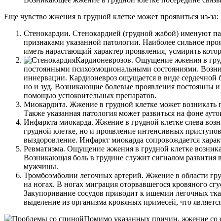
Еще чувство жжения в грудной клетке может проявиться из-за:
Стенокардии. Стенокардией (грудной жабой) именуют па
признаками указанной патологии. Наиболее сильное про
иметь нарастающий характер проявления, усмирить котор
Кардионеврозов. Ощущение жжения в груди
постоянными психоэмоциональными состояниями. Возник
иннервации. Кардионевроз ощущается в виде сердечной бо
но и зуд. Возникающие болевые проявления постоянны и 
помощью успокоительных препаратов.
Миокардита. Жжение в грудной клетке может возникать п
Также указанная патология может развиться на фоне ауто
Инфаркта миокарда. Жжение в грудной клетке слева возн
грудной клетке, но и проявление интенсивных приступов 
выздоровление. Инфаркт миокарда сопровождается хара
Ревматизма. Ощущение жжения в грудной клетке возникае
Возникающая боль в грудине служит сигналом развития 
мужчины.
Тромбоэмболии легочных артерий. Жжение в области груд
на ногах. В ногах миграция оторвавшегося кровяного сгу
Закупоривание сосудов приводит к ишемии легочных тка
выделение из организма кровяных примесей, что являетс
Помимо указанных причин, жжение со 