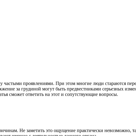
ку частыми проявлениями. При этом многие люди стараются пер
и жжение за грудиной могут быть предвестниками серьезных изм
татья сможет ответить на этот и сопутствующие вопросы.
ричинам. Не заметить это ощущение практически невозможно, так
вают именно с деятельностью данного органа.