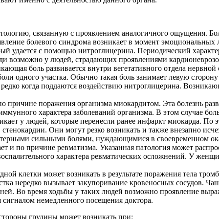
тологию, связанную с проявлением аналогичного ощущения. Бо
явление болевого синдрома возникает в момент эмоциональных 
ый удается с помощью нитроглицерина. Периодический характер
 возможно у людей, страдающих проявлениями кардионеврозов. 
ающая боль развивается внутри вегетативного отдела нервной 
ли одного участка. Обычно такая боль занимает левую сторону 
редко когда поддаются воздействию нитроглицерина. Возникающ
о причине поражения организма миокардитом. Эта болезнь разв
иммунного характера заболеваний организма. В этом случае боль
икает у людей, которые перенесли ранее инфаркт миокарда. По 
стенокардии. Они могут резко возникать и также внезапно исче
ктерными сильными болями, нуждающимися в своевременном ок
т и по причине ревматизма. Указанная патология может распрост
воспалительного характера ревматических осложнений. У женщи
ной клетки может возникать в результате поражения тела тром
стка нередко вызывает закупоривание кровеносных сосудов. Чащ
ней. Во время ходьбы у таких людей возможно проявление выр
я сигналом немедленного посещения доктора.
стороны грудины может возникать при: