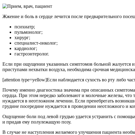
Жжение и боль в сердце лечится после предварительного пос
психиатр;
пульмонолог;
хирург;
специалист-онколог;
кардиолог;
гастроэнтеролог.
Если при ощущении указанных симптомов больной жалуется и н
приступами нехватки воздуха, необходима срочная медицинск
[attention type=yellow]Если наблюдается сухость во рту либо ча
Почему именно диагностика значима при описанных симптомах
сердца. При этом нередко заболевают и молочные железы, что 
нуждается в неотложном лечении. Если пренебрегать возникши
грудине посередине нуждается в проведении неотложного и ко
Ощущение боли под левой грудью удается устранить с помощью
и придав ему полулежащую позу.
В случае не наступления желаемого улучшения пациента необх