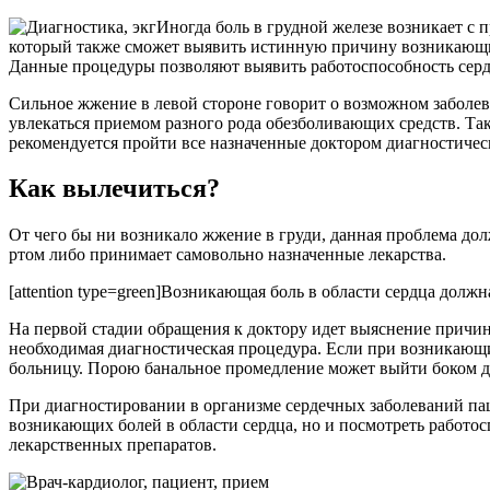
Иногда боль в грудной железе возникает с 
который также сможет выявить истинную причину возникающих
Данные процедуры позволяют выявить работоспособность сер
Сильное жжение в левой стороне говорит о возможном заболеван
увлекаться приемом разного рода обезболивающих средств. Та
рекомендуется пройти все назначенные доктором диагностичес
Как вылечиться?
От чего бы ни возникало жжение в груди, данная проблема дол
ртом либо принимает самовольно назначенные лекарства.
[attention type=green]Возникающая боль в области сердца должн
На первой стадии обращения к доктору идет выяснение причины 
необходимая диагностическая процедура. Если при возникающ
больницу. Порою банальное промедление может выйти боком для
При диагностировании в организме сердечных заболеваний па
возникающих болей в области сердца, но и посмотреть работос
лекарственных препаратов.