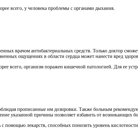
орее всего, у человека проблемы с органами дыхания.
ченных врачом антибактериальных средств. Только доктор сможет
езненных ощущениях в области сердца может нанести вред здоро
орее всего, организм поражен кишечной патологией. Для ее уст
о соблюдая прописанные им дозировки. Также больным рекоменд
ение указанной причины позволяет избавить от возникающих бо
с помощью лекарств, способных понизить уровень кислотности