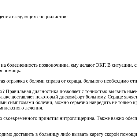
ещения следующих специалистов:
а болезненность позвоночника, ему делают ЭКГ. В ситуации, св
ая помощь.
стая отрыжка с болями справа от сердца, больного необходимо отпр
? Правильная диагностика позволяет с точностью выявить имею
также доставляет некоторый дискомфорт больному. Сердце являе
ми симптомами болезни, можно серьезно навредить не только кр
мплексного лечения.
 своевременного принятия нитроглицерина. Также важно обеспе
одимо доставить в больницу либо вызвать карету скорой помощи