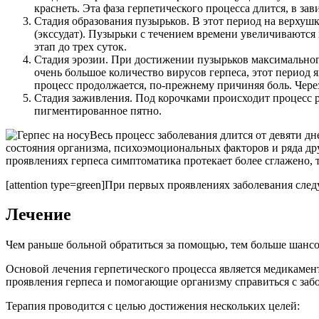
краснеть. Эта фаза герпетического процесса длится, в за
Стадия образования пузырьков. В этот период на верхуш
(экссудат). Пузырьки с течением времени увеличиваются 
этап до трех суток.
Стадия эрозии. При достижении пузырьков максимального
очень большое количество вирусов герпеса, этот период
процесс продолжается, по-прежнему причиняя боль. Чере
Стадия заживления. Под корочками происходит процесс р
пигментированное пятно.
Весь процесс заболевания длится от девяти 
состояния организма, психоэмоциональных факторов и ряда др
проявлениях герпеса симптоматика протекает более сглажено, 
[attention type=green]При первых проявлениях заболевания сле
Лечение
Чем раньше больной обратиться за помощью, тем больше шансо
Основой лечения герпетического процесса является медикаме
проявления герпеса и помогающие организму справиться с забо
Терапия проводится с целью достижения нескольких целей: