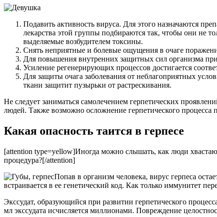
Подавить активность вируса. Для этого назначаются преп
лекарства этой группы подбираются так, чтобы они не то
выделяемые возбудителем токсины.
Снять неприятные и болевые ощущения в очаге поражени
Для повышения внутренних защитных сил организма при
Усиление регенерирующих процессов достигается соотв
Для защиты очага заболевания от неблагоприятных услов
ткани защитит пузырьки от растрескивания.
Не следует заниматься самолечением герпетических проявлен
людей. Также возможно осложнение герпетического процесса 
Какая опасность таится в герпесе
[attention type=yellow]Иногда можно слышать, как люди хвастаю
процедура?[/attention]
Попав в организм человека, вирус герпеса оста
встраивается в ее генетический код. Как только иммунитет пер
Экссудат, образующийся при развитии герпетического процесс
мл экссудата исчисляется миллионами. Повреждение целостно