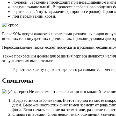
половой. Заражение происходит при незащищенном интим
воздушно-капельный. В процессе вербального общения бо
вертикальный путь заражения (в процессе родов). Проис
при переливании крови.
Более 90% людей являются носителями различных видов вируса
внешних или внутренних причин. Так, провоцирующим фактор
Переохлаждение также может послужить пусковым механизмом 
Также прекрасным фоном для развития герпеса являются налич
хирургических вмешательств.
Герпетические пузырьки чаще всего развиваются в мест
Симптомы
Независимо от локализации высыпаний течение 
Предвестники заболевания. В этот период на месте микр
дней. Выраженность этих симптомов зависит от ряда фак
фона. Если начать лечение на этом этапе, развитие герпе
Стадия гиперемии. Сила неприятных ощущений увеличивае