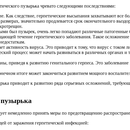
тического пузырька чревато следующими последствиями:
ение. Как следствие, герпетические высыпания захватывают все 
размерах, значительно продлевается срок окончательного выздо
икротрещин.
рыми был пузырек, очень легко попадают различные патогенные 
ающей течение герпетического заболевания. Такое осложнение 
недостаткам.
 активность вируса. Это приводит к тому, что вирус с током л
еский процесс может начать развиваться в различных органах и
ны, приведя к развитию генитального герпеса. Это заболевани
конечном итоге может закончиться развитием мощного воспалител
зырька приводит к развитию ряда серьезных осложнений, требую
ь пузырька
ледует немедленно принять меры по предотвращению распростра
ей от заражения герпетической инфекцией: