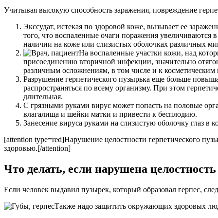
Учитывая высокую способность заражения, повреждение герпе
Экссудат, истекая по здоровой коже, вызывает ее зараж
того, что воспаленные очаги поражения увеличиваются в 
наличии на коже или слизистых оболочках различных м
На воспаленные участки кожи, над кото
присоединению вторичной инфекции, значительно отягощ
различным осложнениям, в том числе и к косметическим 
Разрушение герпетического пузырька еще больше повышает
распространяться по всему организму. При этом герпетич
длительная.
С грязными руками вирус может попасть на половые орга
влагалища и шейки матки и привести к бесплодию.
Занесение вируса руками на слизистую оболочку глаз в 
[attention type=red]Нарушение целостности герпетического пу
здоровью.[/attention]
Что делать, если нарушена целостност
Если человек выдавил пузырек, который образовал герпес, с
Также надо защитить окружающих здоровых люд