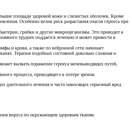
большие площади здоровой кожи и слизистых оболочек. Кроме
ровления. Особенно велик риск разрастания очагов герпеса при
бактерии, грибки и другие микроорганизмы. Это приводит к
намного труднее поддается лечению и может привести к
имфы и крови, а также по нейронной сети начинает
 тканях. Терапия подобных состояний довольно сложная и
е может вызвать поражение герпеса мочевыводящих путей,
ьного процесса, приводящего к потере зрения.
щих длительного лечения и часто наносящих серьезный вред
нения вируса по окружающим здоровым тканям.