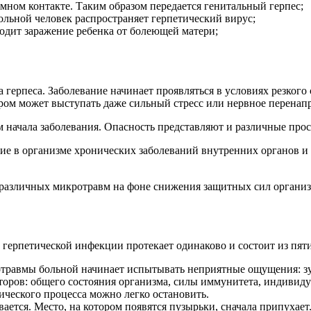
ном контакте. Таким образом передается генитальный герпес;
льной человек распространяет герпетический вирус;
ходит заражение ребенка от болеющей матери;
 герпеса. Заболевание начинает проявляться в условиях резког
ом может выступать даже сильный стресс или нервное перенап
начала заболевания. Опасность представляют и различные прос
ие в организме хронических заболеваний внутренних органов и 
е различных микротравм на фоне снижения защитных сил организ
герпетической инфекции протекает одинаково и состоит из пяти
отравмы больной начинает испытывать неприятные ощущения: зуд,
торов: общего состояния организма, силы иммунитета, индивид
тического процесса можно легко остановить.
тся. Место, на котором появятся пузырьки, сначала припухает.