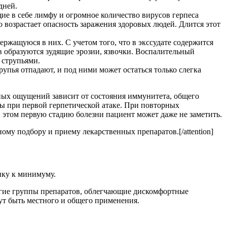
дней.
ие в себе лимфу и огромное количество вирусов герпеса
о возрастает опасность заражения здоровых людей. Длится этот
ржащуюся в них. С учетом того, что в экссудате содержится
в образуются зудящие эрозии, язвочки. Воспалительный
 струпьями.
упья отпадают, и под ними может остаться только слегка
тных ощущений зависит от состояния иммунитета, общего
ы при первой герпетической атаке. При повторных
и этом первую стадию болезни пациент может даже не заметить.
ному подбору и приему лекарственных препаратов.[/attention]
ику к минимуму.
ругие группы препаратов, облегчающие дискомфортные
ут быть местного и общего применения.