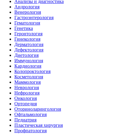
Анализы и диагностика
Андрология
Венерология
Гастроэнтерология
Гематология
Генетика
Геронтология
Гинекология
Дерматология
Дефектология
Диетология
Иммунология
Кардиология
Колопроктология
Косметология
Маммология
Неврология
Нефрология
Онкология
Ортопедия
Оториноларингология
Офтальмология
Педиатрия
Пластическая хирургия
Профпатология