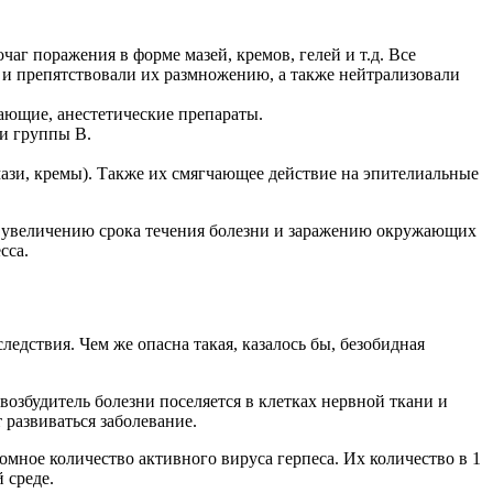
аг поражения в форме мазей, кремов, гелей и т.д. Все
о и препятствовали их размножению, а также нейтрализовали
ающие, анестетические препараты.
и группы В.
ази, кремы). Также их смягчающее действие на эпителиальные
к увеличению срока течения болезни и заражению окружающих
сса.
ледствия. Чем же опасна такая, казалось бы, безобидная
возбудитель болезни поселяется в клетках нервной ткани и
 развиваться заболевание.
мное количество активного вируса герпеса. Их количество в 1
 среде.