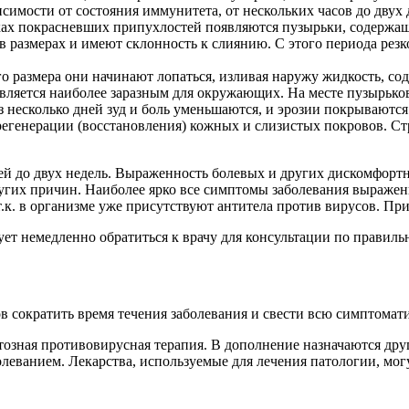
висимости от состояния иммунитета, от нескольких часов до двух 
ках покрасневших припухлостей появляются пузырьки, содержащ
в размерах и имеют склонность к слиянию. С этого периода резк
 размера они начинают лопаться, изливая наружу жидкость, соде
 является наиболее заразным для окружающих. На месте пузырько
з несколько дней зуд и боль уменьшаются, и эрозии покрываются
егенерации (восстановления) кожных и слизистых покровов. Стр
дней до двух недель. Выраженность болевых и других дискомфор
угих причин. Наиболее ярко все симптомы заболевания выражен
т.к. в организме уже присутствуют антитела против вирусов. Пр
дует немедленно обратиться к врачу для консультации по правиль
в сократить время течения заболевания и свести всю симптомат
нтозная противовирусная терапия. В дополнение назначаются д
леванием. Лекарства, используемые для лечения патологии, мог