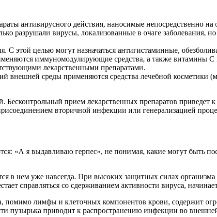
араты антивирусного действия, наносимые непосредственно на оч
лько разрушали вирусы, локализованные в очаге заболевания, н
я. С этой целью могут назначаться антигистаминные, обезболив
меняются иммуномодулирующие средства, а также витамины С 
етствующими лекарственными препаратами.
ий внешней среды применяются средства лечебной косметики (м
ий. Бесконтрольный прием лекарственных препаратов приведет 
присоединением вторичной инфекции или генерализацией проце
тся: «А я выдавливаю герпес», не понимая, какие могут быть пос
ется в нем уже навсегда. При высоких защитных силах организма 
естает справляться со сдерживанием активности вируса, начинает
а, помимо лимфы и клеточных компонентов крови, содержит огро
сти пузырька приводит к распространению инфекции во внешней