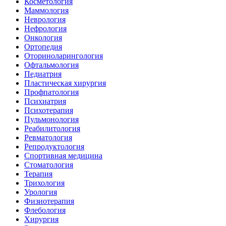
Косметология
Маммология
Неврология
Нефрология
Онкология
Ортопедия
Оториноларингология
Офтальмология
Педиатрия
Пластическая хирургия
Профпатология
Психиатрия
Психотерапия
Пульмонология
Реабилитология
Ревматология
Репродуктология
Спортивная медицина
Стоматология
Терапия
Трихология
Урология
Физиотерапия
Флебология
Хирургия