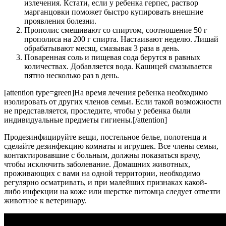
излечения. Кстати, если у ребенка герпес, раствор
марганцовки поможет быстро купировать внешние
проявления болезни.
Прополис смешивают со спиртом, соотношение 50 г
прополиса на 200 г спирта. Настаивают неделю. Лишай
обрабатывают месяц, смазывая 3 раза в день.
Поваренная соль и пищевая сода берутся в равных
количествах. Добавляется вода. Кашицей смазывается
пятно несколько раз в день.
[attention type=green]На время лечения ребенка необходимо
изолировать от других членов семьи. Если такой возможности
не представляется, проследите, чтобы у ребенка были
индивидуальные предметы гигиены.[/attention]
Продезинфицируйте вещи, постельное белье, полотенца и
сделайте дезинфекцию комнаты и игрушек. Все члены семьи,
контактировавшие с больным, должны показаться врачу,
чтобы исключить заболевание. Домашних животных,
проживающих с вами на одной территории, необходимо
регулярно осматривать, и при малейших признаках какой-
либо инфекции на коже или шерстке питомца следует отвезти
животное к ветеринару.