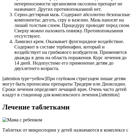
непереносимости организмом оксолина препарат не
назначают. Других противопоказаний нет.
Серно-дегтярная мазь. Содержит абсолютно безопасные
компоненты: деготь, серу и вазелин. Мазь наносят на
лишай толстым слоем. Процедуру проводят перед сном.
Сверху можно наложить повязку. Противопоказания
отсутствуют.
Ламизил крем. Оказывает фунгицидное воздействие.
Содержит в составе тербинафин, который и
воздействует на грибкового возбудителя. Применяется
дважды в день на область поражения. Курс лечения до
14 дней. Недопустимо его применение детям до
двухлетнего возраста.
[attention type=yellow]При глубоком стригущем лишае детям
могут быть прописаны препараты Тридерм или Диоксидин.
Сроки лечения определяет лечащий врач. Очень часто детей
кладут в стационар для комплексного лечения.[/attention]
Лечение таблетками
Таблетки от микроспории у детей назначаются в комплексе с