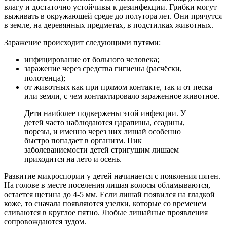
влагу и достаточно устойчивы к дезинфекции. Грибки могут
выживать в окружающей среде до полутора лет. Они прячутся
в земле, на деревянных предметах, в подстилках животных.
Заражение происходит следующими путями:
инфицирование от больного человека;
заражение через средства гигиены (расчёски,
полотенца);
от животных как при прямом контакте, так и от песка
или земли, с чем контактировало зараженное животное.
Дети наиболее подвержены этой инфекции. У
детей часто наблюдаются царапины, ссадины,
порезы, и именно через них лишай особенно
быстро попадает в организм. Пик
заболеваниемости детей стригущим лишаем
приходится на лето и осень.
Развитие микроспории у детей начинается с появления пятен.
На голове в месте поселения лишая волосы обламываются,
остается щетина до 4-5 мм. Если лишай появился на гладкой
коже, то сначала появляются узелки, которые со временем
сливаются в круглое пятно. Любые лишайные проявления
сопровождаются зудом.