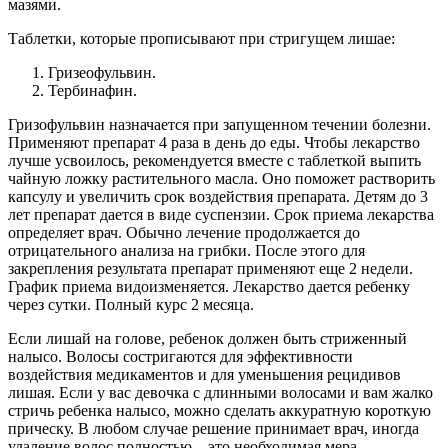
мазями.
Таблетки, которые прописывают при стригущем лишае:
Гризеофульвин.
Тербинафин.
Гризофульвин назначается при запущенном течении болезни.
Применяют препарат 4 раза в день до еды. Чтобы лекарство
лучше усвоилось, рекомендуется вместе с таблеткой выпить
чайную ложку растительного масла. Оно поможет растворить
капсулу и увеличить срок воздействия препарата. Детям до 3
лет препарат дается в виде суспензии. Срок приема лекарства
определяет врач. Обычно лечение продолжается до
отрицательного анализа на грибки. После этого для
закрепления результата препарат применяют еще 2 недели.
График приема видоизменяется. Лекарство дается ребенку
через сутки. Полный курс 2 месяца.
Если лишай на голове, ребенок должен быть стриженный
налысо. Волосы состригаются для эффективности
воздействия медикаментов и для уменьшения рецидивов
лишая. Если у вас девочка с длинными волосами и вам жалко
стричь ребенка налысо, можно сделать аккуратную короткую
прическу. В любом случае решение принимает врач, иногда
удаление волос полностью – это необходимая мера.