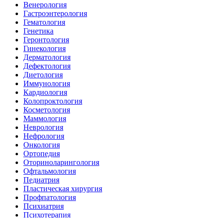
Венерология
Гастроэнтерология
Гематология
Генетика
Геронтология
Гинекология
Дерматология
Дефектология
Диетология
Иммунология
Кардиология
Колопроктология
Косметология
Маммология
Неврология
Нефрология
Онкология
Ортопедия
Оториноларингология
Офтальмология
Педиатрия
Пластическая хирургия
Профпатология
Психиатрия
Психотерапия