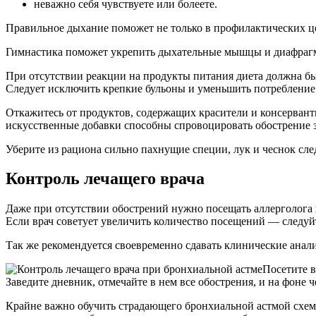
неважно себя чувствуете или болеете.
Правильное дыхание поможет не только в профилактических це
Гимнастика поможет укрепить дыхательные мышцы и диафрагму,
При отсутствии реакции на продукты питания диета должна бы
Следует исключить крепкие бульоны и уменьшить потребление
Откажитесь от продуктов, содержащих красители и консервант
искусственные добавки способны спровоцировать обострение 
Уберите из рациона сильно пахнущие специи, лук и чеснок сле
Контроль лечащего врача
Даже при отсутствии обострений нужно посещать аллерголога не
Если врач советует увеличить количество посещений — следуй
Так же рекомендуется своевременно сдавать клинические анал
Посетите 
Заведите дневник, отмечайте в нем все обострения, и на фоне 
Крайне важно обучить страдающего бронхиальной астмой схемам