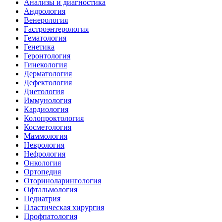
Анализы и диагностика
Андрология
Венерология
Гастроэнтерология
Гематология
Генетика
Геронтология
Гинекология
Дерматология
Дефектология
Диетология
Иммунология
Кардиология
Колопроктология
Косметология
Маммология
Неврология
Нефрология
Онкология
Ортопедия
Оториноларингология
Офтальмология
Педиатрия
Пластическая хирургия
Профпатология