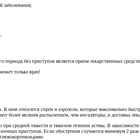
й заболевания;
.
о периода без приступов является прием лекарственных средств
может только врач!
в. К ним относятся спреи и аэрозоли, которые максимально бы
ют более мелким распылением, чем ингаляторы, и доставка лека
ри средней тяжести и тяжелом течении астмы. В зависимости о
я ночных приступов. Если обострения случаются минимум 2 раза 
глюкокортикоидами.