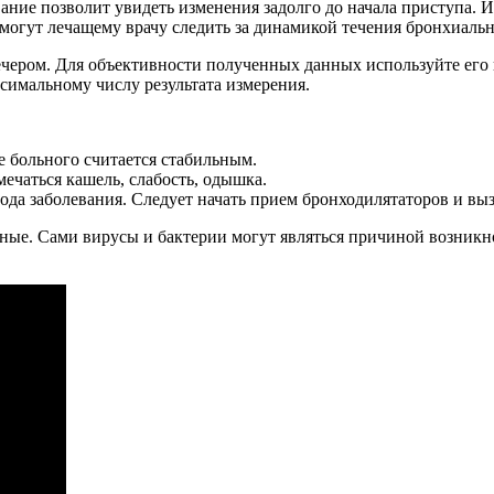
ние позволит увидеть изменения задолго до начала приступа. И
гут лечащему врачу следить за динамикой течения бронхиальн
ечером. Для объективности полученных данных используйте его не
симальному числу результата измерения.
 больного считается стабильным.
ечаться кашель, слабость, одышка.
ода заболевания. Следует начать прием бронходилятаторов и в
рные. Сами вирусы и бактерии могут являться причиной возник