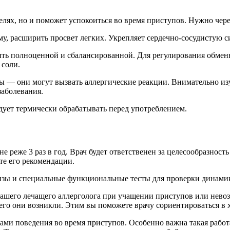
лях, но и поможет успокоиться во время приступов. Нужно чер
 расширить просвет легких. Укрепляет сердечно-сосудистую си
ть полноценной и сбалансированной. Для регулирования обменн
 соли.
ы — они могут вызвать аллергические реакции. Внимательно изу
заболевания.
дует термически обрабатывать перед употреблением.
 реже 3 раз в год. Врач будет ответственен за целесообразност
те его рекомендации.
изы и специальные функциональные тесты для проверки динамик
вашего лечащего аллерголога при учащении приступов или нев
чего они возникли. Этим вы поможете врачу сориентироваться в 
и поведения во время приступов. Особенно важна такая работа 