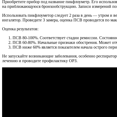
Приобретите прибор под название пикфлоуметр. Его использова
на приближающуюся бронхообструкцию. Записи измерений помо
Использовать пикфлоуметор следует 2 раза в день — утром и в
ингалятор. Проведите 3 замера, оценка ПСВ проводится по мак
Оценка результатов:
ПСВ 80-100%. Соответствует стадии ремиссии. Состояние
ПСВ 60-80%. Начальные признаки обострения. Может отм
ПСВ ниже 60% является показателем начала острого пери
Не запускайте возникающие заболевания, особенно респирато
лечению и проводите профилактику ОРЗ.