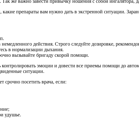
я. Так же важно завести привычку ношения с собой ингалятора, 
 какие препараты вам нужно дать в экстренной ситуации. Зара
п.
 немедленного действия. Строго следуйте дозировке, рекомендо
ьтесь в нормализации дыхания.
срочно вызывайте бригаду скорой помощи.
ь контролировать эмоции и довести все приемы помощи до автома
двиденные ситуации.
т срочно посетить врача, если:
ние;
и удушье.