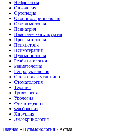
Нефрология
Онкология
Ортопедия
Оториноларингология
Офтальмология
Педиатрия
Пластическая хирургия
Профпатология
Психиатрия
Психотерапия
Пульмонология
Реабилитология
Ревматология
Репродуктология
Спортивная медицина
Стоматология
Терапия
Трихология
Урология
Физиотерапия
Флебология
Хирургия
Эндокринология
Главная
»
Пульмонология
»
Астма