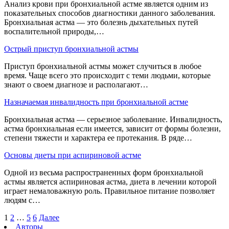
Анализ крови при бронхиальной астме является одним из
показательных способов диагностики данного заболевания.
Бронхиальная астма — это болезнь дыхательных путей
воспалительной природы,…
Острый приступ бронхиальной астмы
Приступ бронхиальной астмы может случиться в любое
время. Чаще всего это происходит с теми людьми, которые
знают о своем диагнозе и располагают…
Назначаемая инвалидность при бронхиальной астме
Бронхиальная астма — серьезное заболевание. Инвалидность,
астма бронхиальная если имеется, зависит от формы болезни,
степени тяжести и характера ее протекания. В ряде…
Основы диеты при аспириновой астме
Одной из весьма распространенных форм бронхиальной
астмы является аспириновая астма, диета в лечении которой
играет немаловажную роль. Правильное питание позволяет
людям с…
1
2
…
5
6
Далее
Авторы