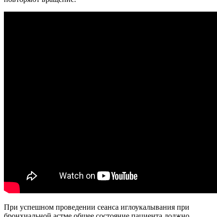
При успешном проведении сеанса иглоукалывания при
бронхиальной астме общее состояние пациента должно