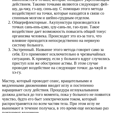
действием. Такими точками являются следующие: фей-
шу, да-чжу, гэ-шу, синь-шу. С помощью этого метода
воздействуют на точки, которые находятся в связи со
спинным мозгом и шейно-грудным отделом.
Общерефлекторные. Акупунктура производится в
точках сань-инь-цзяо, цзу-сань-ли, гао-хуан. Такое
воздействие дает возможность повысить общий тонус
организма человека. Происходит это из-за того, что
влияние приходится непосредственно на нервную
систему больного.
Экстренный. Название этого метода говорит само за
себя. Его применяют исключительно в чрезвычайных
ситуациях. К примеру, если у больного вдруг случились
приступ или же обострение астмы. В этом случае
проводят воздействие на следующие точки: да-чжуй и
хэ-гу.
Мастер, который проводит сеанс, вращательными и
медленными движениями вводит иглу и постепенно
наращивает силу действия. Процедура иглоукалывания
должна длиться до того момента, пока у больного не появится
чувство, будто его бьет электрическим током, который
распространяется по всем частям тела. При этом иглу не
вынимают в течение получаса, в это время еще несколько раз
повторяют вращение.